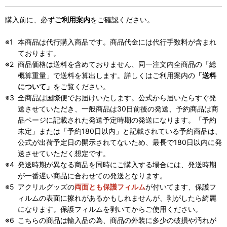
購入前に、必ず
ご利用案内
をご確認ください。
本商品は代行購入商品です。商品代金には代行手数料が含まれ
ております。
商品価格は送料を含めておりません、同一注文内全商品の「総
概算重量」で送料を算出します。詳しくはご利用案内の
「送料
について」
をご覧ください。
全商品は国際便でお届けいたします。公式から届いたらすぐ発
送させていただき、一般商品は30日前後の発送、予約商品は商
品ページに記載された発送予定時期の発送になります。「予約
未定」または「予約180日以内」と記載されている予約商品は、
公式が出荷予定日の開示されてないため、最長で180日以内に発
送させていただく想定です。
発送時期が異なる商品を同時にご購入する場合には、発送時期
が一番遅い商品に合わせての発送となります。
アクリルグッズの
両面とも保護フィルム
が付いてます、保護フ
ィルムの表面に擦れがあるかもしれませんが、剥がしたら綺麗
になります。保護フィルムを剥いてからご使用ください。
こちらの商品は輸入品の為、商品の外装に多少の破損や汚れが