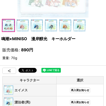
鳴潮×MINISO 漫岸醇光 キーホルダー
販売価格
:
890
円
重量
:
70g
キャラクター
選択
エイメス
再入荷お知らせ
漂泊者(男)
再入荷お知らせ