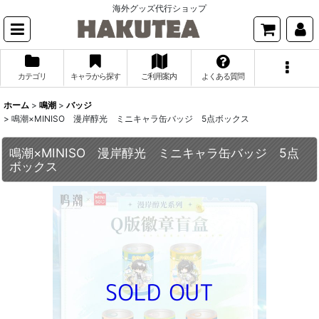
海外グッズ代行ショップ
カテゴリ
キャラから探す
ご利用案内
よくある質問
ホーム
>
鳴潮
>
バッジ
>
鳴潮×MINISO 漫岸醇光 ミニキャラ缶バッジ 5点ボックス
鳴潮×MINISO 漫岸醇光 ミニキャラ缶バッジ 5点
ボックス