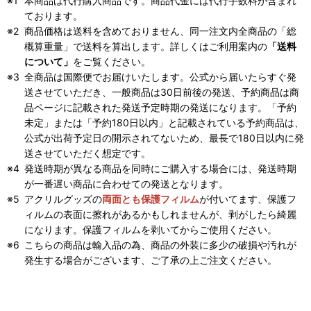
本商品は代行購入商品です。商品代金には代行手数料が含まれ
ております。
商品価格は送料を含めておりません、同一注文内全商品の「総
概算重量」で送料を算出します。詳しくはご利用案内の
「送料
について」
をご覧ください。
全商品は国際便でお届けいたします。公式から届いたらすぐ発
送させていただき、一般商品は30日前後の発送、予約商品は商
品ページに記載された発送予定時期の発送になります。「予約
未定」または「予約180日以内」と記載されている予約商品は、
公式が出荷予定日の開示されてないため、最長で180日以内に発
送させていただく想定です。
発送時期が異なる商品を同時にご購入する場合には、発送時期
が一番遅い商品に合わせての発送となります。
アクリルグッズの
両面とも保護フィルム
が付いてます、保護フ
ィルムの表面に擦れがあるかもしれませんが、剥がしたら綺麗
になります。保護フィルムを剥いてからご使用ください。
こちらの商品は輸入品の為、商品の外装に多少の破損や汚れが
発生する場合がございます、ご了承の上ご注文ください。