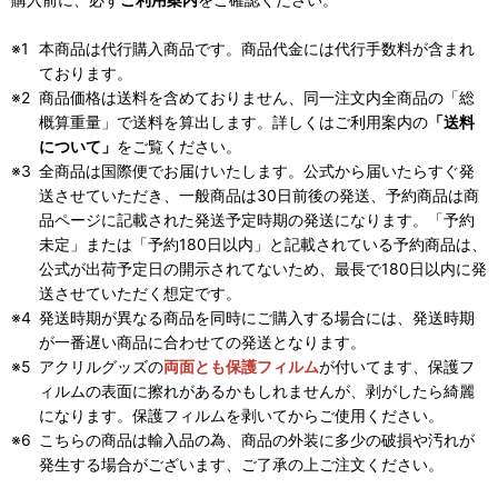
本商品は代行購入商品です。商品代金には代行手数料が含まれ
ております。
商品価格は送料を含めておりません、同一注文内全商品の「総
概算重量」で送料を算出します。詳しくはご利用案内の
「送料
について」
をご覧ください。
全商品は国際便でお届けいたします。公式から届いたらすぐ発
送させていただき、一般商品は30日前後の発送、予約商品は商
品ページに記載された発送予定時期の発送になります。「予約
未定」または「予約180日以内」と記載されている予約商品は、
公式が出荷予定日の開示されてないため、最長で180日以内に発
送させていただく想定です。
発送時期が異なる商品を同時にご購入する場合には、発送時期
が一番遅い商品に合わせての発送となります。
アクリルグッズの
両面とも保護フィルム
が付いてます、保護フ
ィルムの表面に擦れがあるかもしれませんが、剥がしたら綺麗
になります。保護フィルムを剥いてからご使用ください。
こちらの商品は輸入品の為、商品の外装に多少の破損や汚れが
発生する場合がございます、ご了承の上ご注文ください。