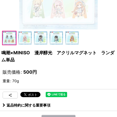
鳴潮×MINISO 漫岸醇光 アクリルマグネット ランダ
ム単品
販売価格
:
500
円
重量
:
70g
返品特約に関する重要事項