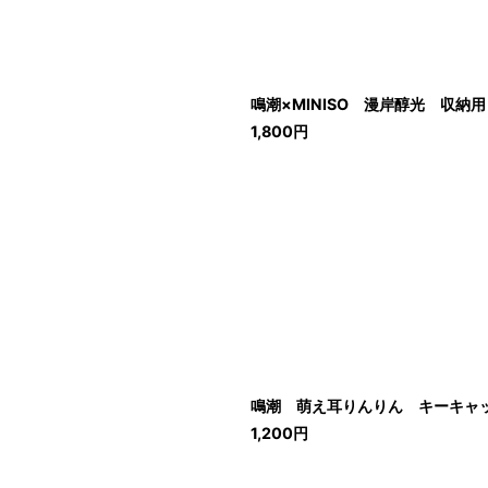
鳴潮×MINISO 漫岸醇光 収納
1,800
円
鳴潮 萌え耳りんりん キーキャッ
1,200
円