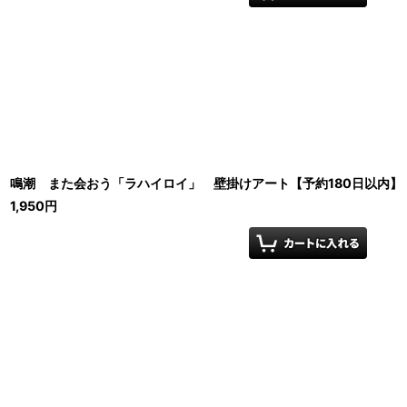
鳴潮 また会おう「ラハイロイ」 壁掛けアート【予約180日以内】
1,950
円