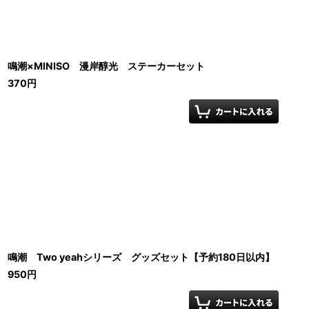
鳴潮×MINISO 漫岸醇光 ステーカーセット
370
円
鳴潮 Two yeahシリーズ グッズセット【予約180日以内】
950
円