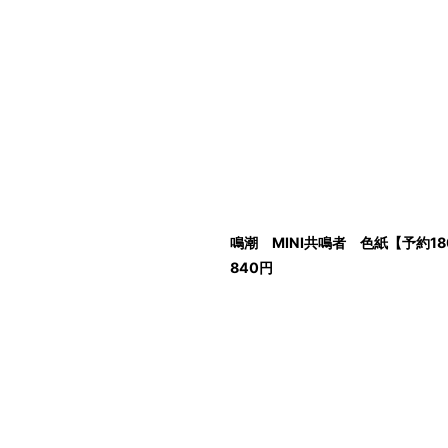
鳴潮 MINI共鳴者 色紙【予約1
840
円