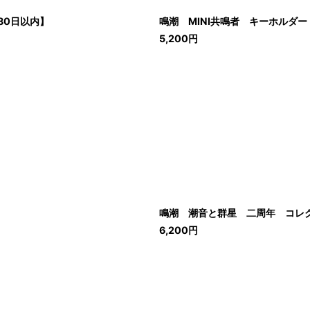
80日以内】
鳴潮 MINI共鳴者 キーホルダー
5,200
円
鳴潮 潮音と群星 二周年 コレク
6,200
円