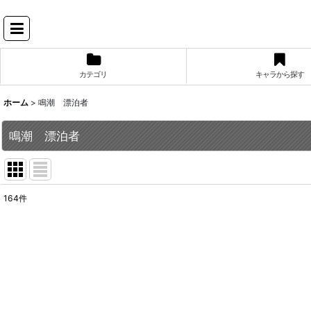
カテゴリ
キャラから探す
ホーム
>
鳴潮 漂泊者
鳴潮 漂泊者
164
件
表示数
:
並び順
: