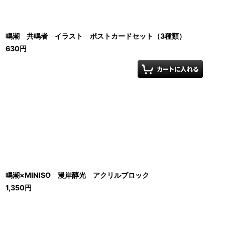
鳴潮 共鳴者 イラスト ポストカードセット（3種類）
630
円
鳴潮×MINISO 漫岸醇光 アクリルブロック
1,350
円