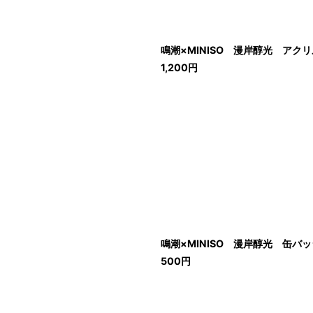
鳴潮×MINISO 漫岸醇光 アク
1,200
円
鳴潮×MINISO 漫岸醇光 缶バ
500
円