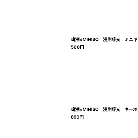
鳴潮×MINISO 漫岸醇光 ミ
500
円
鳴潮×MINISO 漫岸醇光 キー
890
円