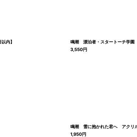
日以内】
鳴潮 漂泊者・スタートーチ学園 
3,550
円
鳴潮 雪に抱かれた君へ アクリル
1,950
円