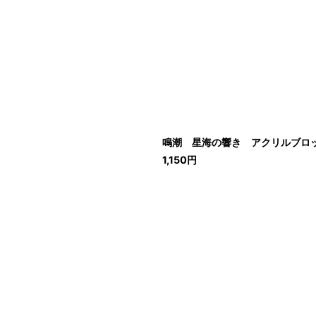
鳴潮 星海の響き アクリルブロッ
1,150
円