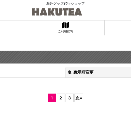
海外グッズ代行ショップ
ご利用案内
表示順変更
1
2
3
次
»
絞り込む