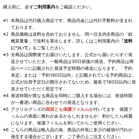
購入前に、必ず
ご利用案内
をご確認ください。
本商品は代行購入商品です。商品代金には代行手数料が含まれ
ております。
商品価格は送料を含めておりません、同一注文内全商品の「総
概算重量」で送料を算出します。詳しくはご利用案内の
「送料
について」
をご覧ください。
全商品は国際便でお届けいたします。公式から届いたらすぐ発
送させていただき、一般商品は30日前後の発送、予約商品は商
品ページに記載された発送予定時期の発送になります。「予約
未定」または「予約180日以内」と記載されている予約商品は、
公式が出荷予定日の開示されてないため、最長で180日以内に発
送させていただく想定です。
発送時期が異なる商品を同時にご購入する場合には、発送時期
が一番遅い商品に合わせての発送となります。
アクリルグッズの
両面とも保護フィルム
が付いてます、保護フ
ィルムの表面に擦れがあるかもしれませんが、剥がしたら綺麗
になります。保護フィルムを剥いてからご使用ください。
こちらの商品は輸入品の為、商品の外装に多少の破損や汚れが
発生する場合がございます、ご了承の上ご注文ください。