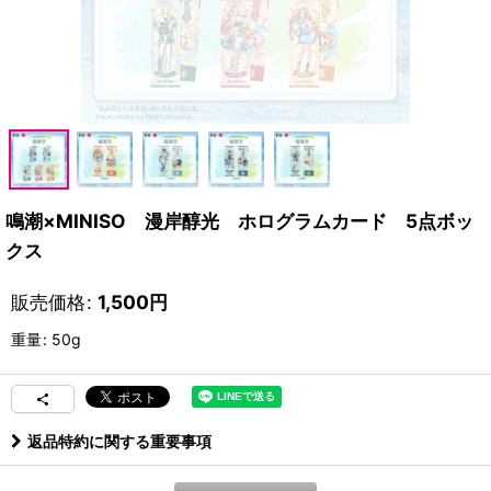
鳴潮×MINISO 漫岸醇光 ホログラムカード 5点ボッ
クス
販売価格
:
1,500
円
重量
:
50g
返品特約に関する重要事項