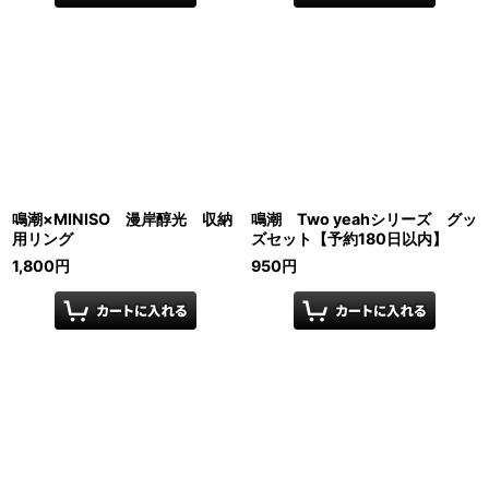
鳴潮×MINISO 漫岸醇光 収納
鳴潮 Two yeahシリーズ グッ
用リング
ズセット【予約180日以内】
1,800
円
950
円