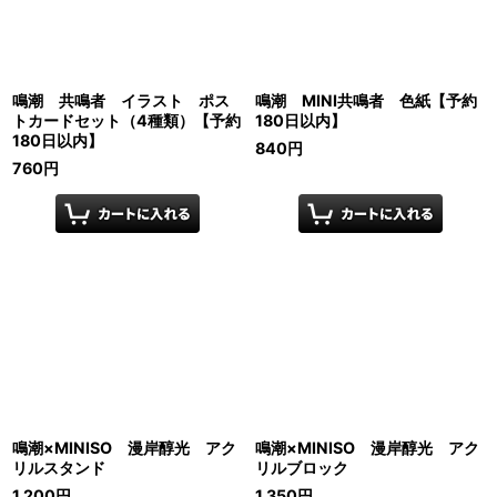
鳴潮 共鳴者 イラスト ポス
鳴潮 MINI共鳴者 色紙【予約
トカードセット（4種類）【予約
180日以内】
180日以内】
840
円
760
円
鳴潮×MINISO 漫岸醇光 アク
鳴潮×MINISO 漫岸醇光 アク
リルスタンド
リルブロック
1,200
円
1,350
円