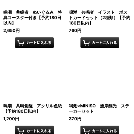
鳴潮 共鳴者 ぬいぐるみ 特
鳴潮 共鳴者 イラスト ポス
典コースター付き【予約180日
トカードセット（2種類）【予約
以内】
180日以内】
2,650
円
760
円
鳴潮 共鳴覚醒 アクリル色紙
鳴潮×MINISO 漫岸醇光 ステ
【予約180日以内】
ーカーセット
1,200
円
370
円