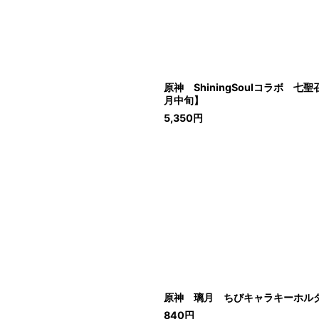
原神 ShiningSoulコラボ 
月中旬】
5,350
円
原神 璃月 ちびキャラキーホル
840
円