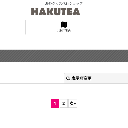
海外グッズ代行ショップ
ご利用案内
表示順変更
1
2
次
»
絞り込む