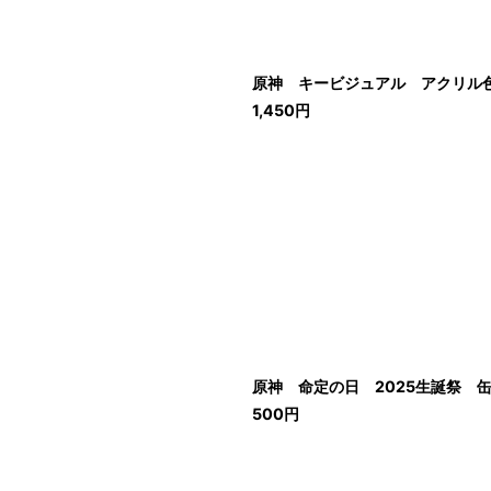
原神 キービジュアル アクリル色
1,450
円
原神 命定の日 2025生誕祭 缶バ
500
円