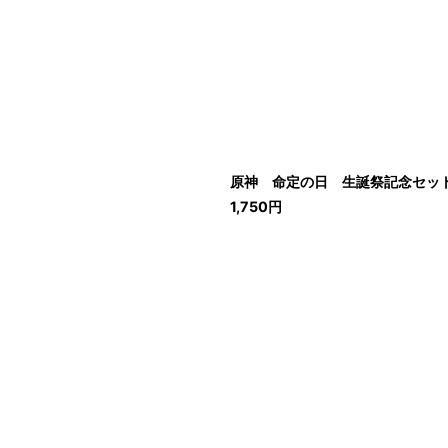
原神 命定の日 生誕祭記念セット 
1,750
円