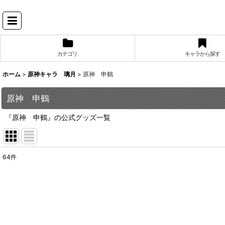
カテゴリ
キャラから探す
ホーム
>
原神キャラ 璃月
>
原神 申鶴
原神 申鶴
『原神 申鶴』の公式グッズ一覧
64
件
表示数
:
並び順
: