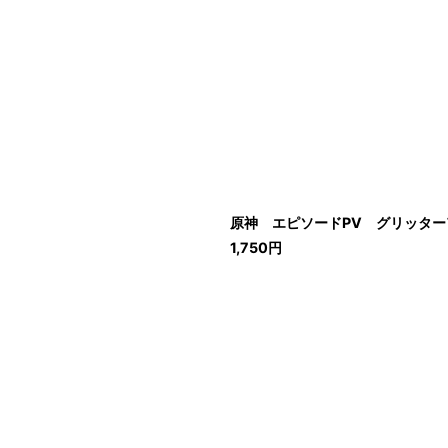
原神 エピソードPV グリッターア
1,750
円