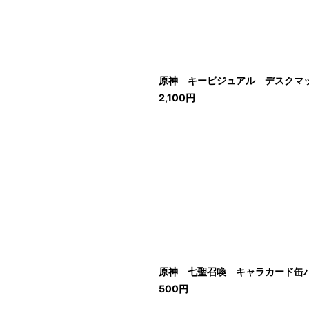
原神 キービジュアル デスクマ
2,100
円
原神 七聖召喚 キャラカード缶バ
500
円