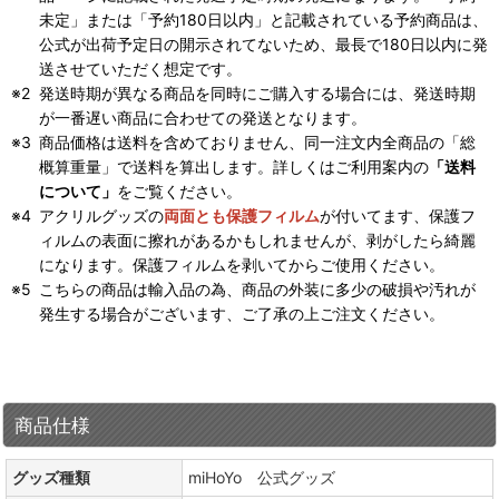
未定」または「予約180日以内」と記載されている予約商品は、
公式が出荷予定日の開示されてないため、最長で180日以内に発
送させていただく想定です。
発送時期が異なる商品を同時にご購入する場合には、発送時期
が一番遅い商品に合わせての発送となります。
商品価格は送料を含めておりません、同一注文内全商品の「総
概算重量」で送料を算出します。詳しくはご利用案内の
「送料
について」
をご覧ください。
アクリルグッズの
両面とも保護フィルム
が付いてます、保護フ
ィルムの表面に擦れがあるかもしれませんが、剥がしたら綺麗
になります。保護フィルムを剥いてからご使用ください。
こちらの商品は輸入品の為、商品の外装に多少の破損や汚れが
発生する場合がございます、ご了承の上ご注文ください。
商品仕様
グッズ種類
miHoYo 公式グッズ