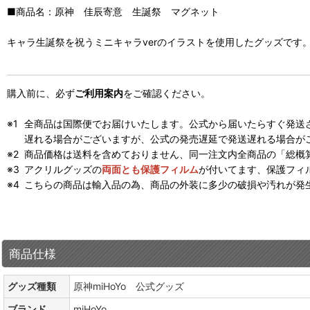
■商品名：原神 佳辰寄意 生誕祭 マグネット
キャラ生誕祭を祝うミニキャラverのイラストを使用したグッズです
購入前に、必ず
ご利用案内
をご確認ください。
全商品は国際便でお届けいたします。公式から届いたらすぐ発送
遅れる場合がございますが、公式の発売遅延で発送遅れる場合が
商品価格は送料を含めておりません、同一注文内全商品の「総概
アクリルグッズの
両面とも保護フィルム
が付いてます、保護フィ
こちらの商品は輸入品の為、商品の外装に多少の破損や汚れが発
商品仕様
グッズ種類
原神miHoYo 公式グッズ
ブランド
miHoYo