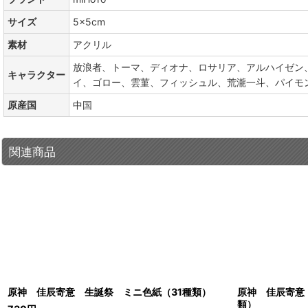
サイズ
5×5cm
素材
アクリル
放浪者、トーマ、ディオナ、ロサリア、アルハイゼン
キャラクター
イ、ゴロー、雲菫、フィッシュル、荒瀧一斗、パイモ
原産国
中国
関連商品
原神 佳辰寄意 生誕祭 ミニ色紙（31種類）
原神 佳辰寄意
類）