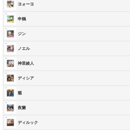
ヨォーヨ
申鶴
ジン
ノエル
神里綾人
ディシア
魈
夜蘭
ディルック