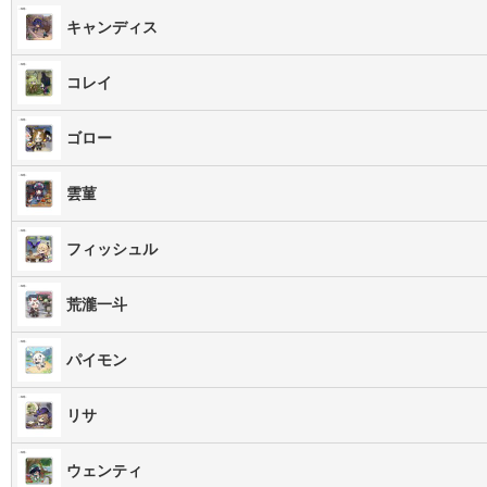
キャンディス
コレイ
ゴロー
雲菫
フィッシュル
荒瀧一斗
パイモン
リサ
ウェンティ