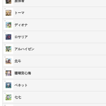
放浪者
トーマ
ディオナ
ロサリア
アルハイゼン
北斗
珊瑚宮心海
ベネット
七七