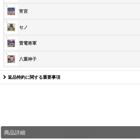
宵宮
セノ
雷電将軍
八重神子
返品特約に関する重要事項
商品詳細