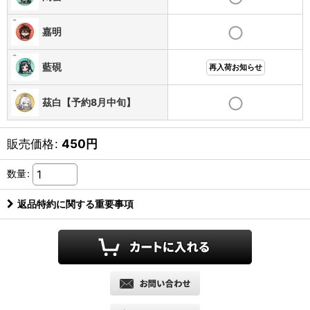
嘉明
藍硯
再入荷お知らせ
茲白【予約8月中旬】
販売価格
:
450
円
数量
:
返品特約に関する重要事項