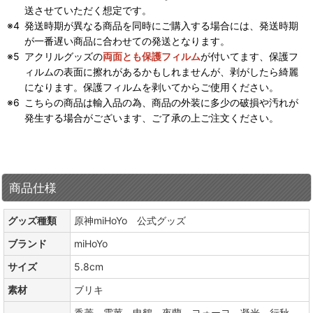
送させていただく想定です。
発送時期が異なる商品を同時にご購入する場合には、発送時期
が一番遅い商品に合わせての発送となります。
アクリルグッズの
両面とも保護フィルム
が付いてます、保護フ
ィルムの表面に擦れがあるかもしれませんが、剥がしたら綺麗
になります。保護フィルムを剥いてからご使用ください。
こちらの商品は輸入品の為、商品の外装に多少の破損や汚れが
発生する場合がございます、ご了承の上ご注文ください。
商品仕様
グッズ種類
原神miHoYo 公式グッズ
ブランド
miHoYo
サイズ
5.8cm
素材
ブリキ
香菱、雲菫、申鶴、夜蘭、ヨォーヨ、凝光、行秋、