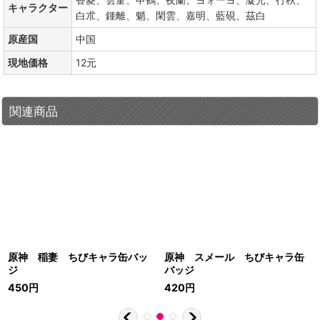
キャラクター
白朮、鍾離、魈、閑雲、嘉明、藍硯、茲白
原産国
中国
現地価格
12元
関連商品
原神 稲妻 ちびキャラ缶バッ
原神 スメール ちびキャラ缶
ジ
バッジ
450
円
420
円