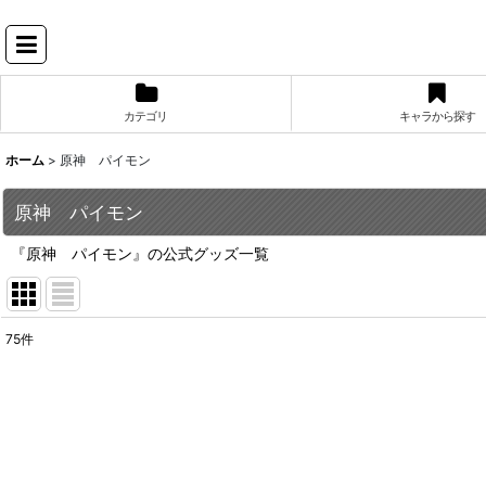
カテゴリ
キャラから探す
ホーム
>
原神 パイモン
原神 パイモン
『原神 パイモン』の公式グッズ一覧
75
件
表示数
:
並び順
: