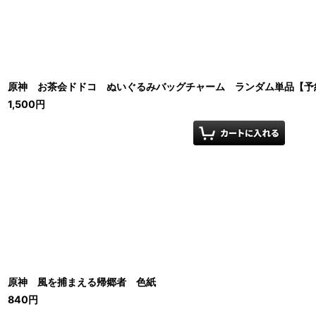
原神 お茶会ドドコ ぬいぐるみバッグチャーム ランダム単品【予約
1,500
円
原神 風を捕まえる帰郷者 色紙
840
円