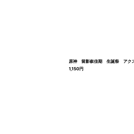
原神 留影叙佳期 生誕祭 アクスタ
1,150
円