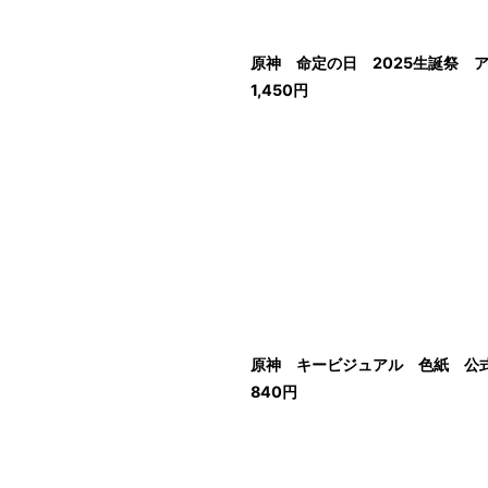
原神 命定の日 2025生誕祭 ア
1,450
円
原神 キービジュアル 色紙 公式正
840
円