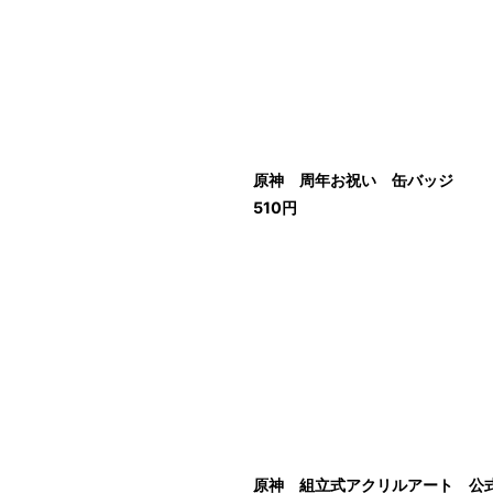
原神 周年お祝い 缶バッジ
510
円
原神 組立式アクリルアート 公式正