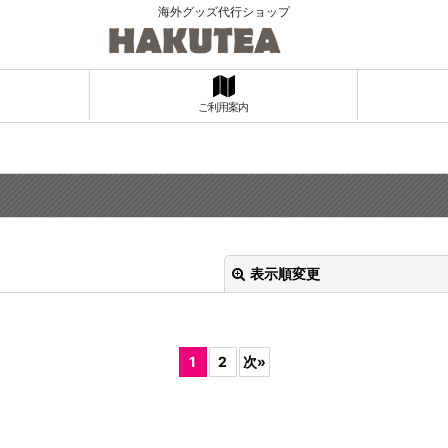
海外グッズ代行ショップ
ご利用案内
表示順変更
1
2
次
»
絞り込む