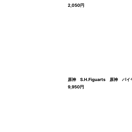
2,050
円
原神 S.H.Figuarts 原神 パ
9,950
円