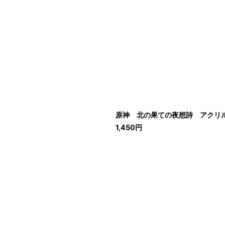
原神 北の果ての夜想詩 アクリ
1,450
円