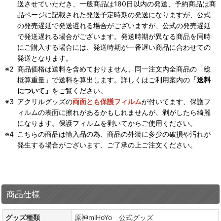
送させていただき、一般商品は180日以内の発送、予約商品は商
品ページに記載された発送予定時期の発送になりますが、公式
の発売遅延で発送遅れる場合がございますが、公式の発売遅延
で発送遅れる場合がございます。発送時期が異なる商品を同時
にご購入する場合には、発送時期が一番遅い商品に合わせての
発送となります。
商品価格は送料を含めておりません、同一注文内全商品の「総
概算重量」で送料を算出します。詳しくはご利用案内の
「送料
について」
をご覧ください。
アクリルグッズの
両面とも保護フィルム
が付いてます、保護フ
ィルムの表面に擦れがあるかもしれませんが、剥がしたら綺麗
になります。保護フィルムを剥いてからご使用ください。
こちらの商品は輸入品の為、商品の外装に多少の破損や汚れが
発生する場合がございます、ご了承の上ご注文ください。
商品仕様
グッズ種類
原神miHoYo 公式グッズ