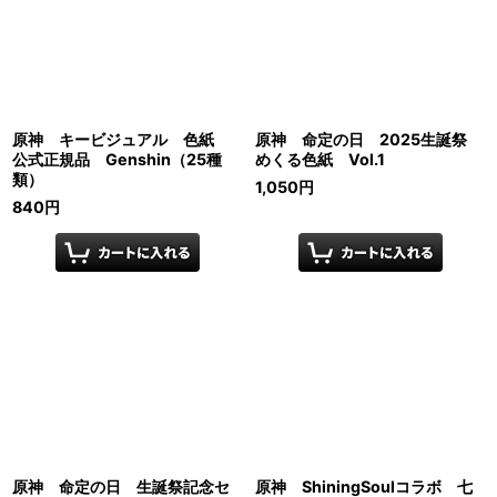
原神 キービジュアル 色紙
原神 命定の日 2025生誕祭
公式正規品 Genshin（25種
めくる色紙 Vol.1
類）
1,050
円
840
円
原神 命定の日 生誕祭記念セ
原神 ShiningSoulコラボ 七