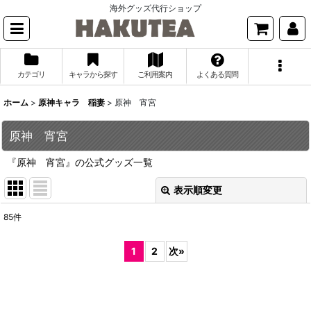
海外グッズ代行ショップ
カテゴリ
キャラから探す
ご利用案内
よくある質問
ホーム
>
原神キャラ 稲妻
>
原神 宵宮
原神 宵宮
『原神 宵宮』の公式グッズ一覧
表示順変更
閉じる
85
件
表示数
:
1
2
次
»
並び順
:
絞り込む