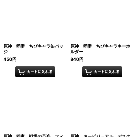
原神 稲妻 ちびキャラ缶バッ
原神 稲妻 ちびキャラキーホ
ジ
ルダー
450
円
840
円
原神 稲妻 戦場の英姿 フィ
原神 キービジュアル デスク