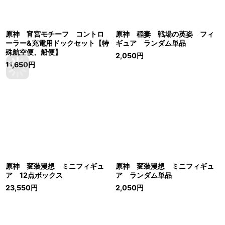
原神 宵宮モチーフ コントロ
原神 稲妻 戦場の英姿 フィ
ーラー&充電用ドックセット【特
ギュア ランダム単品
殊航空便、船便】
2,050
円
11,650
円
原神 変装漫想 ミニフィギュ
原神 変装漫想 ミニフィギュ
ア 12点ボックス
ア ランダム単品
23,550
円
2,050
円