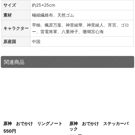
サイズ
約25×25cm
素材
極細繊維布、天然ゴム
早柚、楓原万葉、神里綾華、神里綾人、宵宮、ゴロ
キャラクター
ー、雷電将軍、八重神子、珊瑚宮心海
原産国
中国
関連商品
原神 おでかけ リングノート
原神 おでかけ ステッカーパ
ック
550
円