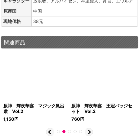
キャラクター
放浪者、アルハイゼン、神里綾人、宵宮、エウルア
原産国
中国
現地価格
38元
関連商品
原神 輝夜華宴 マジック風呂
原神 輝夜華宴 王冠バッジセ
敷 Vol.2
ット Vol.2
1,150
円
760
円