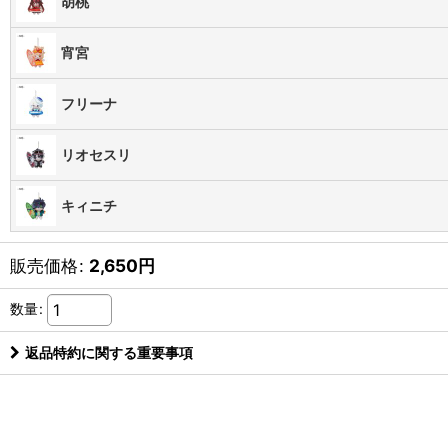
胡桃
宵宮
フリーナ
リオセスリ
キィニチ
販売価格
:
2,650
円
数量
:
返品特約に関する重要事項