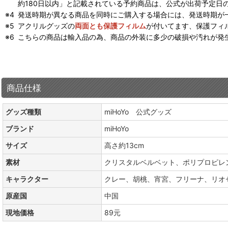
約180日以内」と記載されている予約商品は、公式が出荷予定日
発送時期が異なる商品を同時にご購入する場合には、発送時期が
アクリルグッズの
両面とも保護フィルム
が付いてます、保護フィ
こちらの商品は輸入品の為、商品の外装に多少の破損や汚れが発
商品仕様
グッズ種類
miHoYo 公式グッズ
ブランド
miHoYo
サイズ
高さ約13cm
素材
クリスタルベルベット、ポリプロピレ
キャラクター
クレー、胡桃、宵宮、フリーナ、リオ
原産国
中国
現地価格
89元