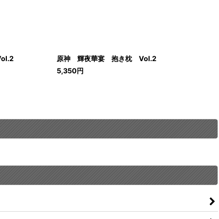
l.2
原神 輝夜華宴 抱き枕 Vol.2
5,350
円