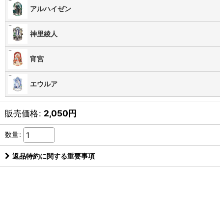
アルハイゼン
神里綾人
宵宮
エウルア
販売価格
:
2,050
円
数量
:
返品特約に関する重要事項