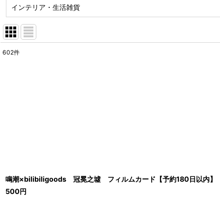
インテリア・生活雑貨
602
件
サブカテゴリ
:
表示数
:
並び順
:
鳴潮×bilibiligoods 冠冕之墟 フィルムカード【予約180日以内】
500
円