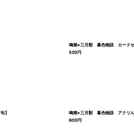
鳴潮×三月獣 暮色物語 カード
530
円
下旬】
鳴潮×三月獣 暮色物語 アクリ
600
円