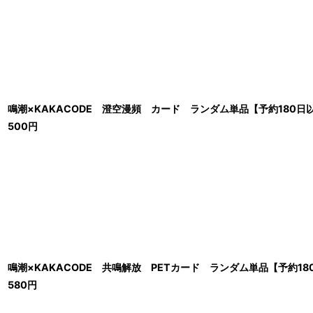
鳴潮×KAKACODE 澄空漫頻 カード ランダム単品【予約180日
500
円
鳴潮×KAKACODE 共鳴解放 PETカード ランダム単品【予約18
580
円