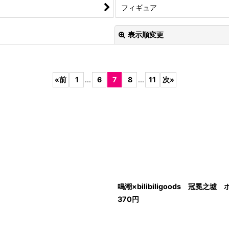
フィギュア
表示順変更
«
前
1
...
6
7
8
...
11
次
»
絞り込む
鳴潮×bilibiligoods 冠冕
370
円