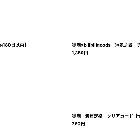
約180日以内】
鳴潮×bilibiligoods 冠冕
1,350
円
鳴潮 聚焦定格 クリアカード【予
760
円