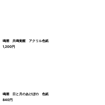
鳴潮 共鳴覚醒 アクリル色紙
1,200
円
鳴潮 日と月のあけぼの 色紙
840
円