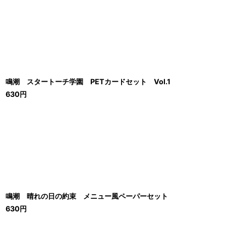
鳴潮 スタートーチ学園 PETカードセット Vol.1
630
円
鳴潮 晴れの日の約束 メニュー風ペーパーセット
630
円