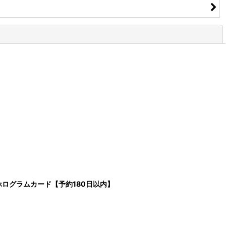
閉じる
之墟 ホログラムカード【予約180日以内】