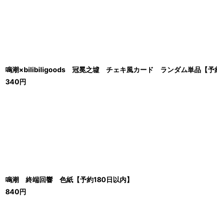
鳴潮×bilibiligoods 冠冕之墟 チェキ風カード ランダム単品【予
340
円
鳴潮 終端回響 色紙【予約180日以内】
840
円