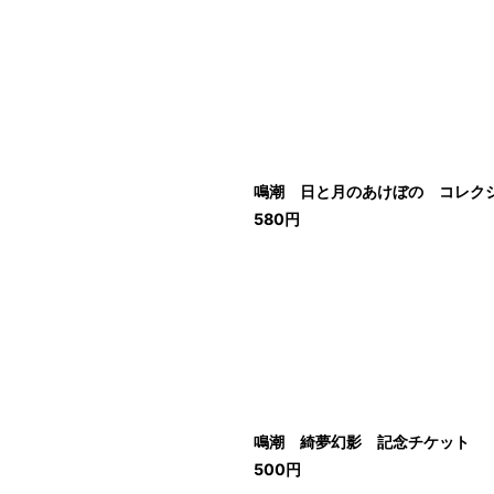
鳴潮 日と月のあけぼの コレク
580
円
鳴潮 綺夢幻影 記念チケット
500
円