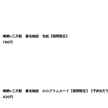
鳴潮×三月獣 暮色物語 色紙【期間限定】
760
円
鳴潮×三月獣 暮色物語 ホログラムカード【期間限定】【予約9月
420
円