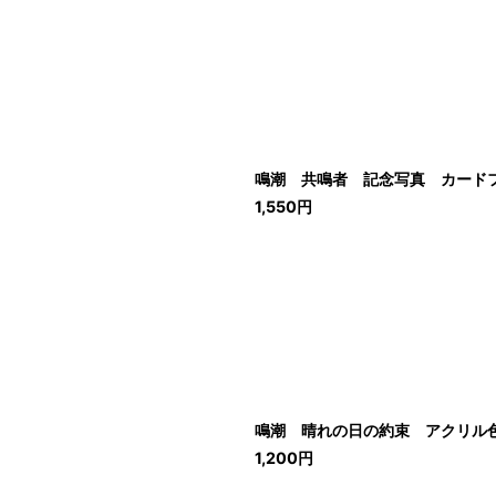
鳴潮 共鳴者 記念写真 カード
1,550
円
鳴潮 晴れの日の約束 アクリル
1,200
円