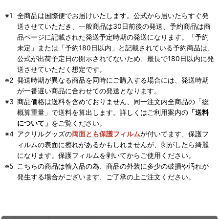
全商品は国際便でお届けいたします。公式から届いたらすぐ発
送させていただき、一般商品は30日前後の発送、予約商品は商
品ページに記載された発送予定時期の発送になります。「予約
未定」または「予約180日以内」と記載されている予約商品は、
公式が出荷予定日の開示されてないため、最長で180日以内に発
送させていただく想定です。
発送時期が異なる商品を同時にご購入する場合には、発送時期
が一番遅い商品に合わせての発送となります。
商品価格は送料を含めておりません、同一注文内全商品の「総
概算重量」で送料を算出します。詳しくはご利用案内の
「送料
について」
をご覧ください。
アクリルグッズの
両面とも保護フィルム
が付いてます、保護フ
ィルムの表面に擦れがあるかもしれませんが、剥がしたら綺麗
になります。保護フィルムを剥いてからご使用ください。
こちらの商品は輸入品の為、商品の外装に多少の破損や汚れが
発生する場合がございます、ご了承の上ご注文ください。