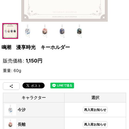
鳴潮 漫享時光 キーホルダー
販売価格
:
1,150
円
重量
:
60g
キャラクター
選択
今汐
再入荷お知らせ
長離
再入荷お知らせ