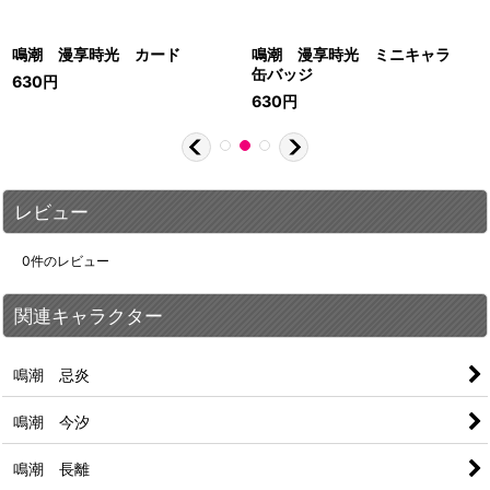
鳴潮 漫享時光 カード
鳴潮 漫享時光 ミニキャラ
缶バッジ
630
円
630
円
レビュー
0
件のレビュー
関連キャラクター
鳴潮 忌炎
鳴潮 今汐
鳴潮 長離