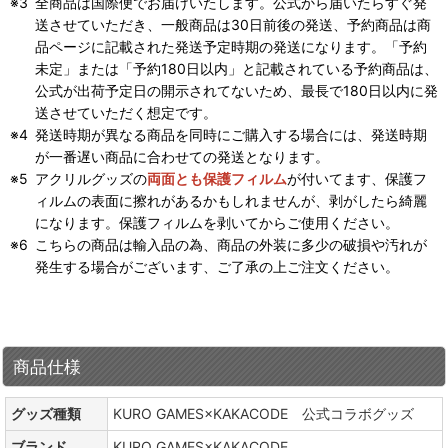
全商品は国際便でお届けいたします。公式から届いたらすぐ発
送させていただき、一般商品は30日前後の発送、予約商品は商
品ページに記載された発送予定時期の発送になります。「予約
未定」または「予約180日以内」と記載されている予約商品は、
公式が出荷予定日の開示されてないため、最長で180日以内に発
送させていただく想定です。
発送時期が異なる商品を同時にご購入する場合には、発送時期
が一番遅い商品に合わせての発送となります。
アクリルグッズの
両面とも保護フィルム
が付いてます、保護フ
ィルムの表面に擦れがあるかもしれませんが、剥がしたら綺麗
になります。保護フィルムを剥いてからご使用ください。
こちらの商品は輸入品の為、商品の外装に多少の破損や汚れが
発生する場合がございます、ご了承の上ご注文ください。
商品仕様
グッズ種類
KURO GAMES×KAKACODE 公式コラボグッズ
ブランド
KURO GAMES×KAKACODE