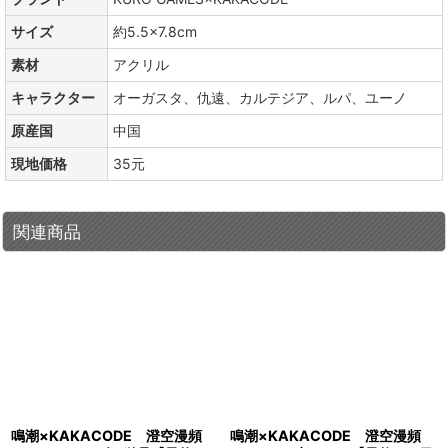
サイズ
約5.5×7.8cm
素材
アクリル
キャラクター
オーガスタ、仇遠、カルテジア、ルパ、ユーノ
原産国
中国
現地価格
35元
関連商品
鳴潮×KAKACODE 澄空漫頻
鳴潮×KAKACODE 澄空漫頻