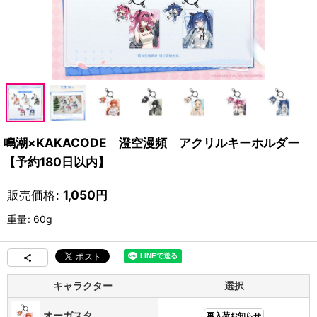
鳴潮×KAKACODE 澄空漫頻 アクリルキーホルダー
【予約180日以内】
販売価格
:
1,050
円
重量
:
60g
キャラクター
選択
オーガスタ
再入荷お知らせ