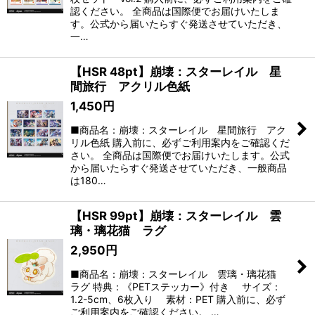
認ください。 全商品は国際便でお届けいたしま
す。公式から届いたらすぐ発送させていただき、
一…
【HSR 48pt】崩壊：スターレイル 星
間旅行 アクリル色紙
1,450
円
■商品名：崩壊：スターレイル 星間旅行 アク
リル色紙 購入前に、必ずご利用案内をご確認くだ
さい。 全商品は国際便でお届けいたします。公式
から届いたらすぐ発送させていただき、一般商品
は180…
【HSR 99pt】崩壊：スターレイル 雲
璃・璃花猫 ラグ
2,950
円
■商品名：崩壊：スターレイル 雲璃・璃花猫
ラグ 特典：《PETステッカー》付き サイズ：
1.2-5cm、6枚入り 素材：PET 購入前に、必ず
ご利用案内をご確認ください。 …