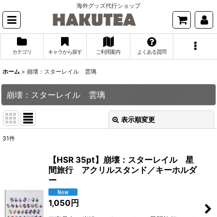
海外グッズ代行ショップ
カテゴリ
キャラから探す
ご利用案内
よくある質問
ホーム
>
崩壊：スターレイル 雲璃
崩壊：スターレイル 雲璃
表示順変更
閉じる
31
件
表示数
:
【HSR 35pt】崩壊：スターレイル 星
間旅行 アクリルスタンド／キーホルダ
並び順
:
ー
絞り込む
1,050
円