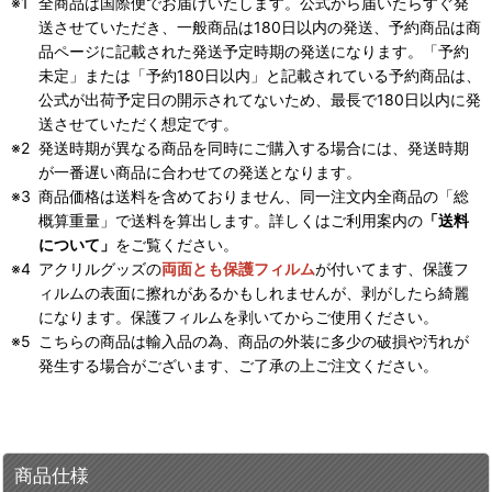
全商品は国際便でお届けいたします。公式から届いたらすぐ発
送させていただき、一般商品は180日以内の発送、予約商品は商
品ページに記載された発送予定時期の発送になります。「予約
未定」または「予約180日以内」と記載されている予約商品は、
公式が出荷予定日の開示されてないため、最長で180日以内に発
送させていただく想定です。
発送時期が異なる商品を同時にご購入する場合には、発送時期
が一番遅い商品に合わせての発送となります。
商品価格は送料を含めておりません、同一注文内全商品の「総
概算重量」で送料を算出します。詳しくはご利用案内の
「送料
について」
をご覧ください。
アクリルグッズの
両面とも保護フィルム
が付いてます、保護フ
ィルムの表面に擦れがあるかもしれませんが、剥がしたら綺麗
になります。保護フィルムを剥いてからご使用ください。
こちらの商品は輸入品の為、商品の外装に多少の破損や汚れが
発生する場合がございます、ご了承の上ご注文ください。
商品仕様