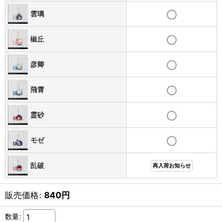
雲璃
椒丘
彦卿
飛霄
霊砂
モゼ
乱破
再入荷お知らせ
販売価格
:
840
円
数量
: