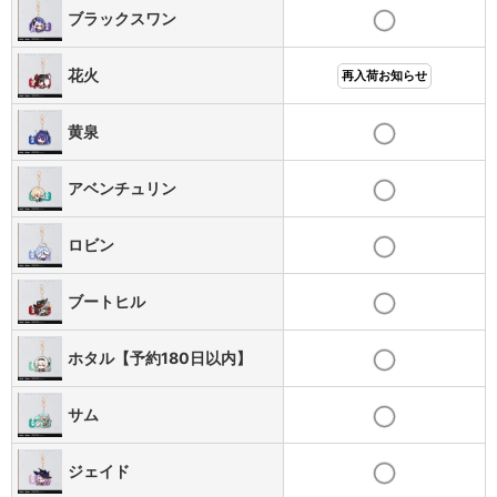
ブラックスワン
花火
再入荷お知らせ
黄泉
アベンチュリン
ロビン
ブートヒル
ホタル【予約180日以内】
サム
ジェイド