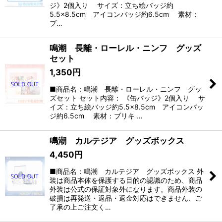
ジ》2個入り サイズ：立ち絵バッジ約
5.5×8.5cm アイコンバッジ約6.5cm 素材：
ブ…
鳴潮 長離・ローレル・ニンフ グッズ
セット
1,350
円
■商品名：鳴潮 長離・ローレル・ニンフ グッ
ズセット セット内容： 《缶バッジ》2個入り サ
イズ：立ち絵バッジ約5.5×8.5cm アイコンバッ
ジ約6.5cm 素材：ブリキ …
鳴潮 カルテジア グッズボックス
4,450
円
■商品名：鳴潮 カルテジア グッズボックス 外
装は商品本体を保護する目的の認識のため、商品
外装は公式の保証対象外になります。商品外装の
破損は再発送・返品・返金対応はできません、ご
了承の上ご注文く…