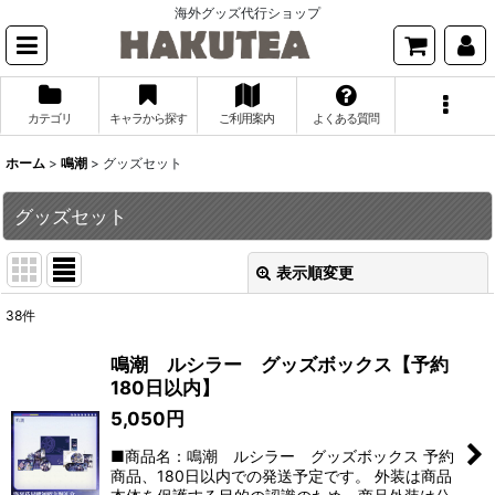
海外グッズ代行ショップ
カテゴリ
キャラから探す
ご利用案内
よくある質問
ホーム
>
鳴潮
>
グッズセット
グッズセット
表示順変更
閉じる
38
件
表示数
:
鳴潮 ルシラー グッズボックス【予約
180日以内】
並び順
:
5,050
円
■商品名：鳴潮 ルシラー グッズボックス 予約
絞り込む
商品、180日以内での発送予定です。 外装は商品