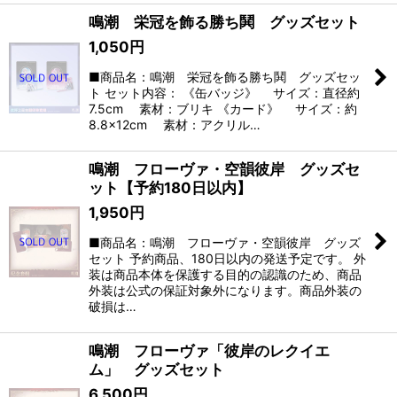
鳴潮 栄冠を飾る勝ち鬨 グッズセット
1,050
円
■商品名：鳴潮 栄冠を飾る勝ち鬨 グッズセッ
ト セット内容： 《缶バッジ》 サイズ：直径約
7.5cm 素材：ブリキ 《カード》 サイズ：約
8.8×12cm 素材：アクリル…
鳴潮 フローヴァ・空韻彼岸 グッズセ
ット【予約180日以内】
1,950
円
■商品名：鳴潮 フローヴァ・空韻彼岸 グッズ
セット 予約商品、180日以内の発送予定です。 外
装は商品本体を保護する目的の認識のため、商品
外装は公式の保証対象外になります。商品外装の
破損は…
鳴潮 フローヴァ「彼岸のレクイエ
ム」 グッズセット
6,500
円