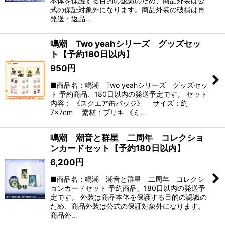
本体を保護する目的の認識のため、商品外装は公
式の保証対象外になります。商品外装の破損は再
発送・返品…
鳴潮 Two yeahシリーズ グッズセッ
ト【予約180日以内】
950
円
■商品名：鳴潮 Two yeahシリーズ グッズセッ
ト 予約商品、180日以内の発送予定です。 セット
内容： 《スクエア缶バッジ》 サイズ：約
7×7cm 素材：ブリキ 《ミ…
鳴潮 潮音と群星 二周年 コレクショ
ンカードセット【予約180日以内】
6,200
円
■商品名：鳴潮 潮音と群星 二周年 コレクシ
ョンカードセット 予約商品、180日以内の発送予
定です。 外装は商品本体を保護する目的の認識の
ため、商品外装は公式の保証対象外になります。
商品外…