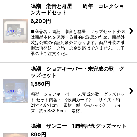
鳴潮 潮音と群星 一周年 コレクショ
ンカードセット
6,200
円
■商品名：鳴潮 潮音と群星 グッズセット 外装
は商品本体を保護する目的の認識のため、商品外
装は公式の保証対象外になります。商品外装の破
損は再発送・返品・返金対応はできません、ご了
承の上ご注文くだ…
鳴潮 ショアキーパー・未完成の歌 グ
ッズセット
1,350
円
鳴潮 ショアキーパー・未完成の歌 グッズセッ
ト セット内容： 《歌詞カード》 サイズ：約
21×14.8×1cm 素材：紙 《缶バッジ》 サイ
ズ：約5.8×8.6cm 素材…
鳴潮 ザンニー 1周年記念グッズセット
890
円