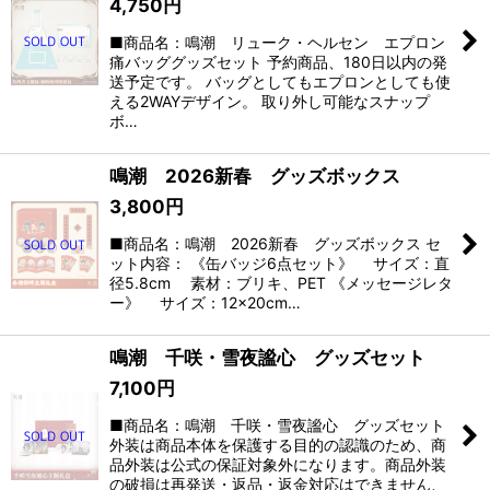
4,750
円
■商品名：鳴潮 リューク・ヘルセン エプロン
痛バッググッズセット 予約商品、180日以内の発
送予定です。 バッグとしてもエプロンとしても使
える2WAYデザイン。 取り外し可能なスナップ
ボ…
鳴潮 2026新春 グッズボックス
3,800
円
■商品名：鳴潮 2026新春 グッズボックス セ
ット内容： 《缶バッジ6点セット》 サイズ：直
径5.8cm 素材：ブリキ、PET 《メッセージレタ
ー》 サイズ：12×20cm…
鳴潮 千咲・雪夜謐心 グッズセット
7,100
円
■商品名：鳴潮 千咲・雪夜謐心 グッズセット
外装は商品本体を保護する目的の認識のため、商
品外装は公式の保証対象外になります。商品外装
の破損は再発送・返品・返金対応はできません、