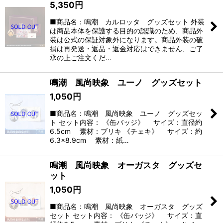
5,350
円
■商品名：鳴潮 カルロッタ グッズセット 外装
は商品本体を保護する目的の認識のため、商品外
装は公式の保証対象外になります。商品外装の破
損は再発送・返品・返金対応はできません、ご了
承の上ご注文くだ…
鳴潮 風尚映象 ユーノ グッズセット
1,050
円
■商品名：鳴潮 風尚映象 ユーノ グッズセッ
ト セット内容： 《缶バッジ》 サイズ：直径約
6.5cm 素材：ブリキ 《チェキ》 サイズ：約
6.3×8.9cm 素材：紙…
鳴潮 風尚映象 オーガスタ グッズセ
ット
1,050
円
■商品名：鳴潮 風尚映象 オーガスタ グッズ
セット セット内容： 《缶バッジ》 サイズ：直