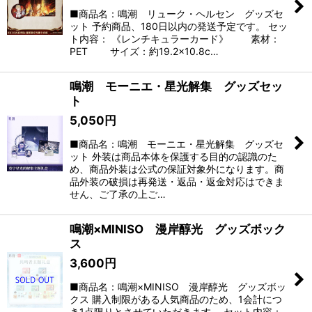
■商品名：鳴潮 リューク・ヘルセン グッズセ
ット 予約商品、180日以内の発送予定です。 セッ
ト内容： 《レンチキュラーカード》 素材：
PET サイズ：約19.2×10.8c…
鳴潮 モーニエ・星光解集 グッズセッ
ト
5,050
円
■商品名：鳴潮 モーニエ・星光解集 グッズセ
ット 外装は商品本体を保護する目的の認識のた
め、商品外装は公式の保証対象外になります。商
品外装の破損は再発送・返品・返金対応はできま
せん、ご了承の上ご…
鳴潮×MINISO 漫岸醇光 グッズボック
ス
3,600
円
■商品名：鳴潮×MINISO 漫岸醇光 グッズボッ
クス 購入制限がある人気商品のため、1会計につ
き1点限りとさせていただきます。 セット内容：