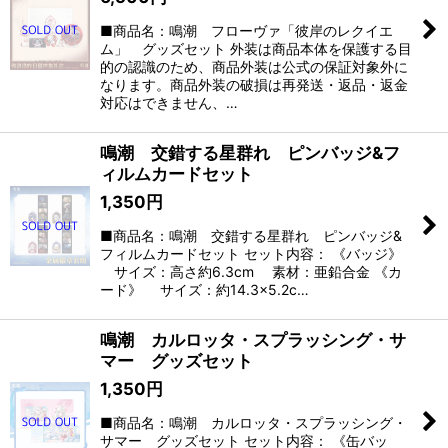
■商品名：鳴潮 フローヴァ「彼岸のレクイエ
ム」 グッズセット 外装は商品本体を保護する目
的の認識のため、商品外装は公式の保証対象外に
なります。商品外装の破損は再発送・返品・返金
対応はできません、…
鳴潮 交錯する星群れ ピンバッジ&フ
ィルムカードセット
1,350
円
■商品名：鳴潮 交錯する星群れ ピンバッジ&
フィルムカードセット セット内容： 《バッジ》
サイズ：高さ約6.3cm 素材：亜鉛合金 《カ
ード》 サイズ：約14.3×5.2c…
鳴潮 カルロッタ・スプラッシング・サ
マー グッズセット
1,350
円
■商品名：鳴潮 カルロッタ・スプラッシング・
サマー グッズセット セット内容： 《缶バッ