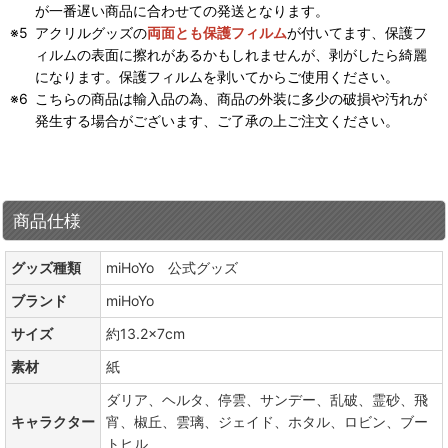
が一番遅い商品に合わせての発送となります。
アクリルグッズの
両面とも保護フィルム
が付いてます、保護フ
ィルムの表面に擦れがあるかもしれませんが、剥がしたら綺麗
になります。保護フィルムを剥いてからご使用ください。
こちらの商品は輸入品の為、商品の外装に多少の破損や汚れが
発生する場合がございます、ご了承の上ご注文ください。
商品仕様
グッズ種類
miHoYo 公式グッズ
ブランド
miHoYo
サイズ
約13.2×7cm
素材
紙
ダリア、ヘルタ、停雲、サンデー、乱破、霊砂、飛
キャラクター
宵、椒丘、雲璃、ジェイド、ホタル、ロビン、ブー
トヒル