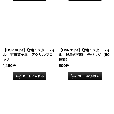
【HSR 48pt】崩壊：スターレイ
【HSR 15pt】崩壊：スターレイ
ル 宇宙菓子屋 アクリルブロ
ル 群星の招待 缶バッジ（50
ック
種類）
1,450
円
500
円