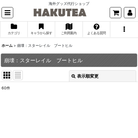
海外グッズ代行ショップ
カテゴリ
キャラから探す
ご利用案内
よくある質問
ホーム
>
崩壊：スターレイル ブートヒル
崩壊：スターレイル ブートヒル
表示順変更
閉じる
60
件
表示数
:
並び順
:
絞り込む