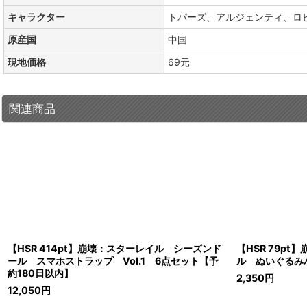
キャラクター
トパーズ、アルジェンティ、ロ
原産国
中国
現地価格
69元
関連商品
【HSR 414pt】崩壊：スターレイル シーズンド
【HSR 79p
ール スマホストラップ Vol.1 6点セット【予
ル ぬいぐるみバ
約180日以内】
2,350
円
12,050
円