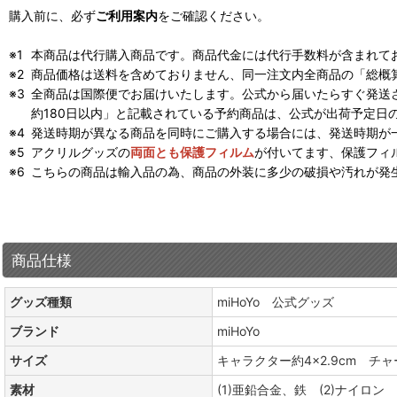
購入前に、必ず
ご利用案内
をご確認ください。
本商品は代行購入商品です。商品代金には代行手数料が含まれて
商品価格は送料を含めておりません、同一注文内全商品の「総概
全商品は国際便でお届けいたします。公式から届いたらすぐ発送
約180日以内」と記載されている予約商品は、公式が出荷予定日
発送時期が異なる商品を同時にご購入する場合には、発送時期が
アクリルグッズの
両面とも保護フィルム
が付いてます、保護フィ
こちらの商品は輸入品の為、商品の外装に多少の破損や汚れが発
商品仕様
グッズ種類
miHoYo 公式グッズ
ブランド
miHoYo
サイズ
キャラクター約4×2.9cm チャ
素材
(1)亜鉛合金、鉄 (2)ナイロン