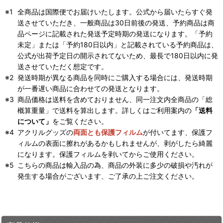
全商品は国際便でお届けいたします。公式から届いたらすぐ発
送させていただき、一般商品は30日前後の発送、予約商品は商
品ページに記載された発送予定時期の発送になります。「予約
未定」または「予約180日以内」と記載されている予約商品は、
公式が出荷予定日の開示されてないため、最長で180日以内に発
送させていただく想定です。
発送時期が異なる商品を同時にご購入する場合には、発送時期
が一番遅い商品に合わせての発送となります。
商品価格は送料を含めておりません、同一注文内全商品の「総
概算重量」で送料を算出します。詳しくはご利用案内の
「送料
について」
をご覧ください。
アクリルグッズの
両面とも保護フィルム
が付いてます、保護フ
ィルムの表面に擦れがあるかもしれませんが、剥がしたら綺麗
になります。保護フィルムを剥いてからご使用ください。
こちらの商品は輸入品の為、商品の外装に多少の破損や汚れが
発生する場合がございます、ご了承の上ご注文ください。