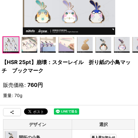
【HSR 25pt】崩壊：スターレイル 折り紙の小鳥マッ
チ ブックマーク
販売価格
:
760
円
重量
:
70g
デザイン
選択
開拓の小鳥
再入荷お知らせ