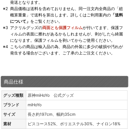
発送となります。
商品価格は送料を含めておりません、同一注文内全商品の「総
概算重量」で送料を算出します。詳しくはご利用案内の
「送料
について」
をご覧ください。
アクリルグッズの
両面とも保護フィルム
が付いてます、保護フ
ィルムの表面に擦れがあるかもしれませんが、剥がしたら綺麗
になります。保護フィルムを剥いてからご使用ください。
こちらの商品は輸入品の為、商品の外装に多少の破損や汚れが
発生する場合がございます、ご了承の上ご注文ください。
商品仕様
グッズ種類
原神miHoYo 公式グッズ
ブランド
miHoYo
サイズ
長さ約197cm、幅約35cm
素材
ビスコース52%、ポリエステル30%、ナイロン18%