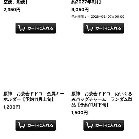
空便、船便】
約2027年6月】
2,350
円
9,050
円
予約期間
:
～
2026
09
07
00:00
年
月
日
原神 お茶会ドドコ 金属キー
原神 お茶会ドドコ ぬいぐる
ホルダー【予約11月上旬】
みバッグチャーム ランダム単
品【予約11月下旬】
1,200
円
1,500
円