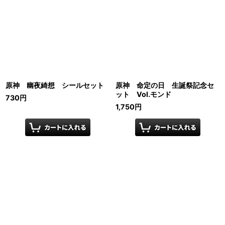
原神 幽夜綺想 シールセット
原神 命定の日 生誕祭記念セ
ット Vol.モンド
730
円
1,750
円