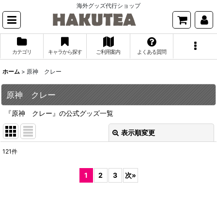
海外グッズ代行ショップ
カテゴリ
キャラから探す
ご利用案内
よくある質問
ホーム
>
原神 クレー
原神 クレー
『原神 クレー』の公式グッズ一覧
表示順変更
閉じる
121
件
表示数
:
1
2
3
次
»
並び順
:
絞り込む