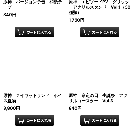
原神 バージョン予告 和紙テ
原神 エピソードPV グリッタ
ープ
ーアクリルスタンド Vol.1（30
種類）
840
円
1,750
円
原神 テイワットランド ボイ
原神 命定の日 生誕祭 アク
ス置物
リルコースター Vol.3
3,800
円
840
円