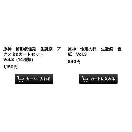
原神 留影叙佳期 生誕祭 ア
原神 命定の日 生誕祭 色
クスタ&カードセット
紙 Vol.3
Vol.3（14種類）
840
円
1,150
円