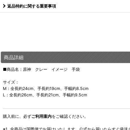
返品特約に関する重要事項
商品詳細
■商品名：原神 クレー イメージ 手袋
サイズ：
M：全長約24cm、手長約19cm、手幅約8.5cm
L：全長約26cm、手長約21cm、手幅約9.5cm
購入前に、必ず
ご利用案内
をご確認ください。
全商品は国際便でお届けいたします。公式から届いたらすぐ発送