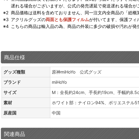
遅れる場合がございますが、公式の発売遅延で発送遅れる場合が
商品価格は送料を含めておりません、同一注文内全商品の「総概
アクリルグッズの
両面とも保護フィルム
が付いてます、保護フィ
こちらの商品は輸入品の為、商品の外装に多少の破損や汚れが発
商品仕様
グッズ種類
原神miHoYo 公式グッズ
ブランド
miHoYo
サイズ
M：全長約24cm、手長約19cm、手幅約8.5
素材
ホワイト部：ナイロン94%、ポリエステル5
原産国
中国
関連商品