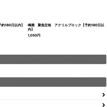
約180日以内】
鳴潮 聚焦定格 アクリルブロック【予約180日以
内】
1,050
円