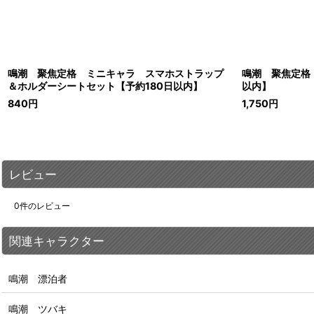
鳴潮 聚焦定格 ミニキャラ スマホストラップ
鳴潮 聚焦定格
＆ホルダーシートセット【予約180日以内】
以内】
840
円
1,750
円
レビュー
0
件のレビュー
関連キャラクター
鳴潮 漂泊者
鳴潮 ツバキ