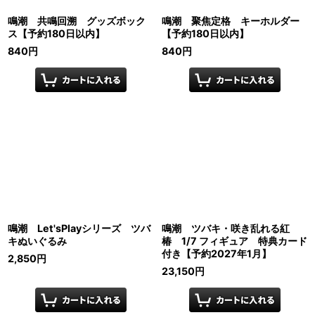
鳴潮 共鳴回溯 グッズボック
鳴潮 聚焦定格 キーホルダー
ス【予約180日以内】
【予約180日以内】
840
円
840
円
鳴潮 Let'sPlayシリーズ ツバ
鳴潮 ツバキ・咲き乱れる紅
キぬいぐるみ
椿 1/7 フィギュア 特典カード
付き【予約2027年1月】
2,850
円
23,150
円