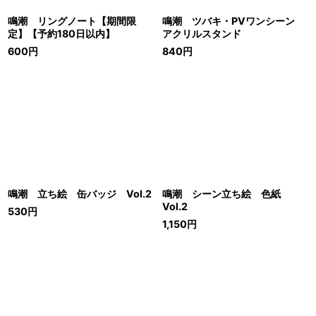
鳴潮 リングノート【期間限
鳴潮 ツバキ・PVワンシーン
定】【予約180日以内】
アクリルスタンド
600
円
840
円
鳴潮 立ち絵 缶バッジ Vol.2
鳴潮 シーン立ち絵 色紙
Vol.2
530
円
1,150
円