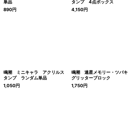
単品
タンプ 4点ボックス
890
円
4,150
円
鳴潮 ミニキャラ アクリルス
鳴潮 連星メモリー・ツバキ
タンプ ランダム単品
グリッターブロック
1,050
円
1,750
円