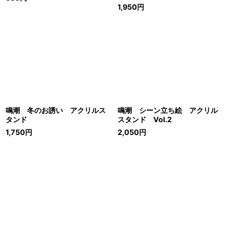
1,950
円
鳴潮 冬のお誘い アクリルス
鳴潮 シーン立ち絵 アクリル
タンド
スタンド Vol.2
1,750
円
2,050
円