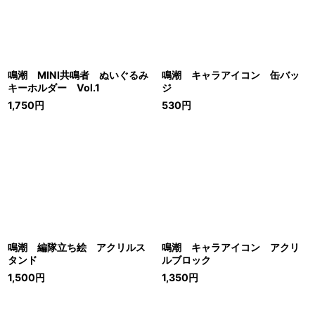
鳴潮 MINI共鳴者 ぬいぐるみ
鳴潮 キャラアイコン 缶バッ
キーホルダー Vol.1
ジ
1,750
円
530
円
鳴潮 編隊立ち絵 アクリルス
鳴潮 キャラアイコン アクリ
タンド
ルブロック
1,500
円
1,350
円