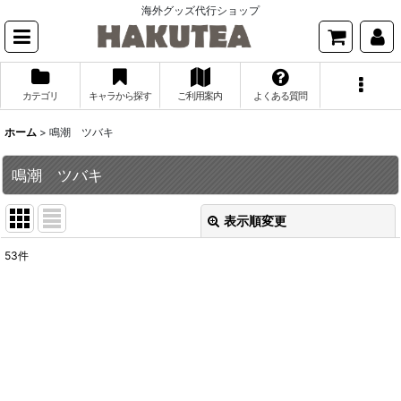
海外グッズ代行ショップ
カテゴリ
キャラから探す
ご利用案内
よくある質問
ホーム
>
鳴潮 ツバキ
鳴潮 ツバキ
表示順変更
閉じる
53
件
表示数
:
並び順
:
絞り込む