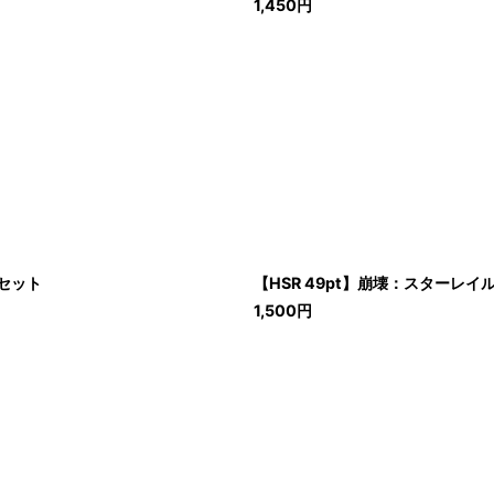
1,450
円
ドセット
【HSR 49pt】崩壊：スター
1,500
円