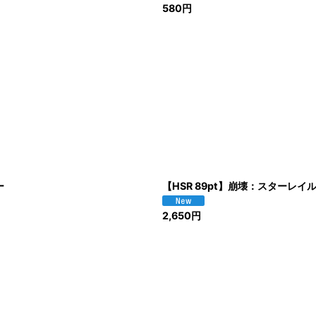
580
円
ー
【HSR 89pt】崩壊：スターレイル 
2,650
円