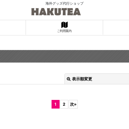
海外グッズ代行ショップ
ご利用案内
表示順変更
1
2
次
»
絞り込む