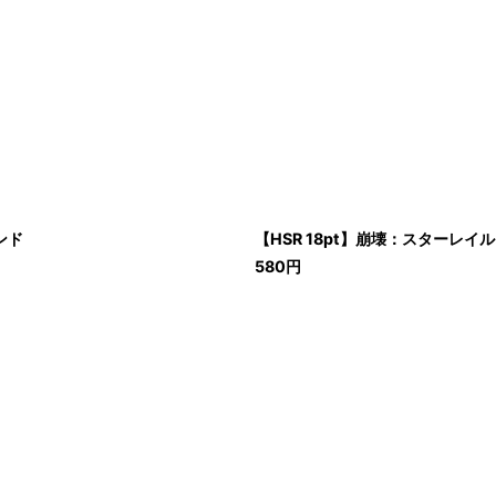
ンド
【HSR 18pt】崩壊：スターレ
580
円