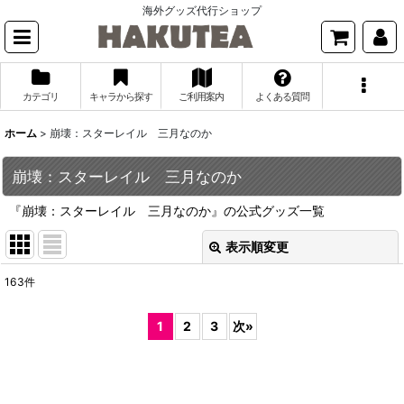
海外グッズ代行ショップ
カテゴリ
キャラから探す
ご利用案内
よくある質問
ホーム
>
崩壊：スターレイル 三月なのか
崩壊：スターレイル 三月なのか
『崩壊：スターレイル 三月なのか』の公式グッズ一覧
表示順変更
閉じる
163
件
表示数
:
1
2
3
次
»
並び順
:
絞り込む