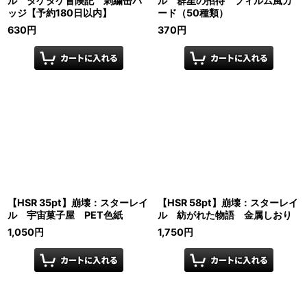
ル タケタケ冒険記 刺繍缶バ
ル 群星の招待 フィルム風カ
ッジ【予約180日以内】
ード（50種類）
630
円
370
円
【HSR 35pt】崩壊：スターレイ
【HSR 58pt】崩壊：スターレイ
ル 宇宙菓子屋 PET色紙
ル 紡がれた物語 金属しおり
1,050
円
1,750
円