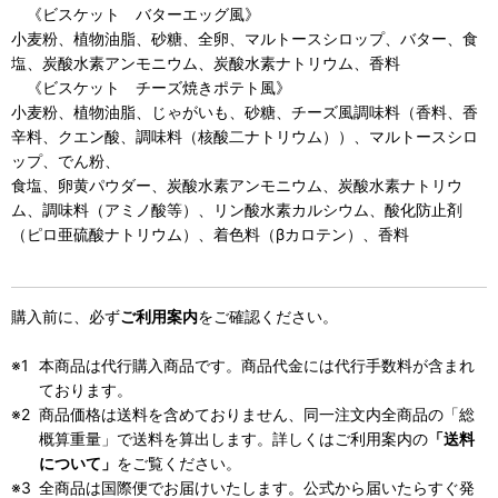
《ビスケット バターエッグ風》
小麦粉、植物油脂、砂糖、全卵、マルトースシロップ、バター、食
塩、炭酸水素アンモニウム、炭酸水素ナトリウム、香料
《ビスケット チーズ焼きポテト風》
小麦粉、植物油脂、じゃがいも、砂糖、チーズ風調味料（香料、香
辛料、クエン酸、調味料（核酸二ナトリウム））、マルトースシロ
ップ、でん粉、
食塩、卵黄パウダー、炭酸水素アンモニウム、炭酸水素ナトリウ
ム、調味料（アミノ酸等）、リン酸水素カルシウム、酸化防止剤
（ピロ亜硫酸ナトリウム）、着色料（βカロテン）、香料
購入前に、必ず
ご利用案内
をご確認ください。
本商品は代行購入商品です。商品代金には代行手数料が含まれ
ております。
商品価格は送料を含めておりません、同一注文内全商品の「総
概算重量」で送料を算出します。詳しくはご利用案内の
「送料
について」
をご覧ください。
全商品は国際便でお届けいたします。公式から届いたらすぐ発