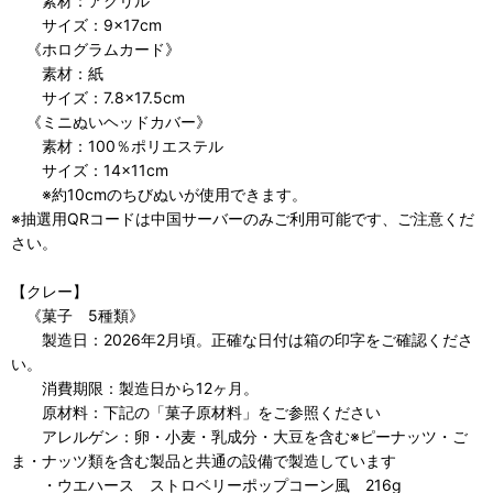
素材：アクリル
サイズ：9×17cm
《ホログラムカード》
素材：紙
サイズ：7.8×17.5cm
《ミニぬいヘッドカバー》
素材：100％ポリエステル
サイズ：14×11cm
※約10cmのちびぬいが使用できます。
※抽選用QRコードは中国サーバーのみご利用可能です、ご注意くだ
さい。
【クレー】
《菓子 5種類》
製造日：2026年2月頃。正確な日付は箱の印字をご確認くださ
い。
消費期限：製造日から12ヶ月。
原材料：下記の「菓子原材料」をご参照ください
アレルゲン：卵・小麦・乳成分・大豆を含む※ピーナッツ・ご
ま・ナッツ類を含む製品と共通の設備で製造しています
・ウエハース ストロベリーポップコーン風 216g