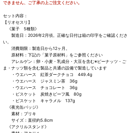
できません、ご了承の上ご注文ください。
セット内容：
【リオセスリ】
《菓子 5種類》
製造日：2026年2月頃。正確な日付は箱の印字をご確認くださ
い。
消費期限：製造日から12ヶ月。
原材料：下記の「菓子原材料」をご参照ください
アレルゲン：卵・小麦・乳成分・大豆を含む※ピーナッツ・ご
ま・ナッツ類を含む製品と共通の設備で製造しています
・ウエハース 紅茶ダークチョコ 449.4g
・ウエハース ジャスミン茶 36g
・ウエハース チョコレート 36g
・ビスケット 炭焼きビーフ風 80g
・ビスケット キャラメル 137g
《夜光缶バッジ》
素材：ブリキ
サイズ：直径約5.8cm
《アクリルスタンド》