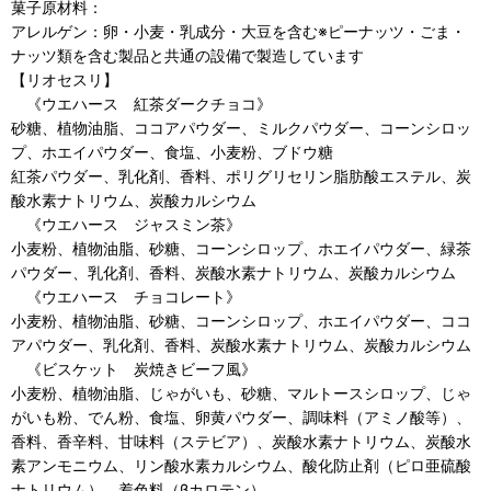
菓子原材料：
アレルゲン：卵・小麦・乳成分・大豆を含む※ピーナッツ・ごま・
ナッツ類を含む製品と共通の設備で製造しています
【リオセスリ】
《ウエハース 紅茶ダークチョコ》
砂糖、植物油脂、ココアパウダー、ミルクパウダー、コーンシロッ
プ、ホエイパウダー、食塩、小麦粉、ブドウ糖
紅茶パウダー、乳化剤、香料、ポリグリセリン脂肪酸エステル、炭
酸水素ナトリウム、炭酸カルシウム
《ウエハース ジャスミン茶》
小麦粉、植物油脂、砂糖、コーンシロップ、ホエイパウダー、緑茶
パウダー、乳化剤、香料、炭酸水素ナトリウム、炭酸カルシウム
《ウエハース チョコレート》
小麦粉、植物油脂、砂糖、コーンシロップ、ホエイパウダー、ココ
アパウダー、乳化剤、香料、炭酸水素ナトリウム、炭酸カルシウム
《ビスケット 炭焼きビーフ風》
小麦粉、植物油脂、じゃがいも、砂糖、マルトースシロップ、じゃ
がいも粉、でん粉、食塩、卵黄パウダー、調味料（アミノ酸等）、
香料、香辛料、甘味料（ステビア）、炭酸水素ナトリウム、炭酸水
素アンモニウム、リン酸水素カルシウム、酸化防止剤（ピロ亜硫酸
ナトリウム）、着色料（βカロテン）