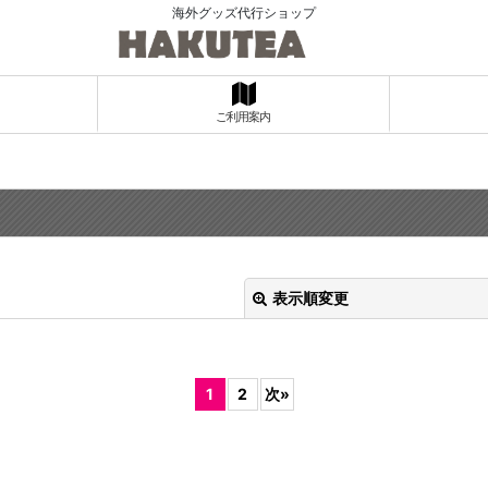
海外グッズ代行ショップ
ご利用案内
表示順変更
1
2
次
»
絞り込む