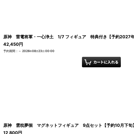
原神 雷電将軍・一心浄土 1/7 フィギュア 特典付き【予約2027年
42,450
円
予約期間
:
～
2026
08
23
00:00
年
月
日
原神 雲枕夢徊 マグネットフィギュア 9点セット【予約10月下旬
12,800
円