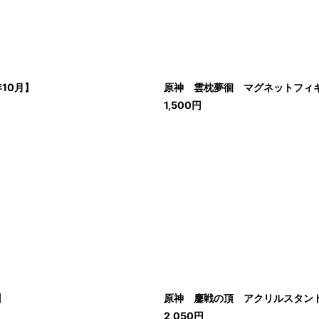
10月】
原神 雲枕夢徊 マグネットフィ
1,500
円
】
原神 鏖戦の頂 アクリルスタンド
2,050
円