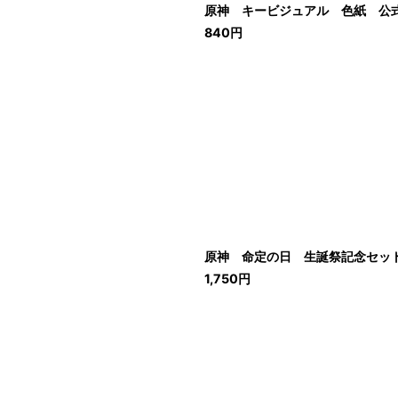
原神 キービジュアル 色紙 公式正
840
円
原神 命定の日 生誕祭記念セット 
1,750
円