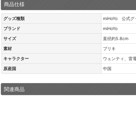
商品仕様
グッズ種類
miHoYo 公式
ブランド
miHoYo
サイズ
直径約5.8cm
素材
ブリキ
キャラクター
ウェンティ、雷
原産国
中国
関連商品