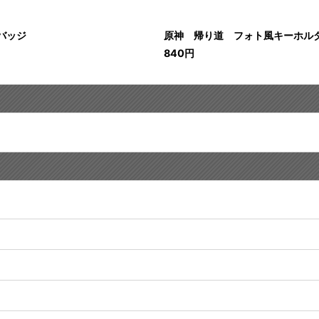
バッジ
原神 帰り道 フォト風キーホル
840
円