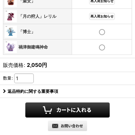
「淑女」
再入荷お知らせ
「月の狩人」レリル
再入荷お知らせ
「博士」
禍津御建鳴神命
販売価格
:
2,050
円
数量
:
返品特約に関する重要事項