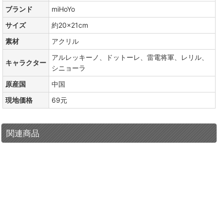
ブランド
miHoYo
サイズ
約20×21cm
素材
アクリル
アルレッキーノ、ドットーレ、雷電将軍、レリル、
キャラクター
シニョーラ
原産国
中国
現地価格
69元
関連商品