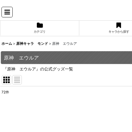
カテゴリ
キャラから探す
ホーム
>
原神キャラ モンド
>
原神 エウルア
原神 エウルア
『原神 エウルア』の公式グッズ一覧
72
件
表示数
:
並び順
: