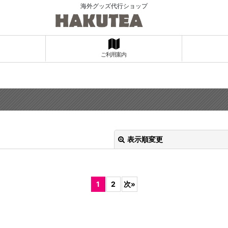
海外グッズ代行ショップ
ご利用案内
表示順変更
1
2
次
»
絞り込む