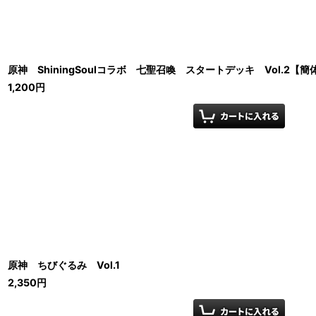
原神 ShiningSoulコラボ 七聖召喚 スタートデッキ Vol.2【
1,200
円
原神 ちびぐるみ Vol.1
2,350
円