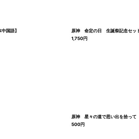
簡体中国語】
原神 命定の日 生誕祭記念セット 
1,750
円
原神 星々の道で思い出を拾って
500
円