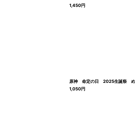
1,450
円
原神 命定の日 2025生誕祭 めく
1,050
円