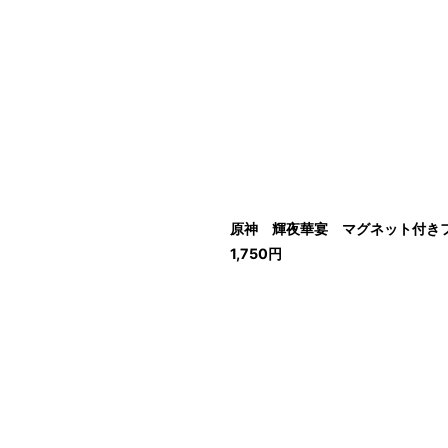
原神 輝夜華宴 マグネット付きフォ
1,750
円