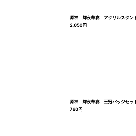
原神 輝夜華宴 アクリルスタンド 
2,050
円
原神 輝夜華宴 王冠バッジセット 
760
円