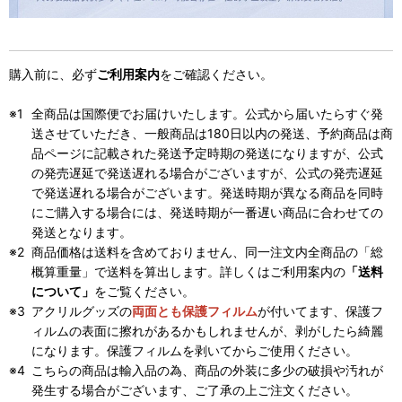
購入前に、必ず
ご利用案内
をご確認ください。
全商品は国際便でお届けいたします。公式から届いたらすぐ発
送させていただき、一般商品は180日以内の発送、予約商品は商
品ページに記載された発送予定時期の発送になりますが、公式
の発売遅延で発送遅れる場合がございますが、公式の発売遅延
で発送遅れる場合がございます。発送時期が異なる商品を同時
にご購入する場合には、発送時期が一番遅い商品に合わせての
発送となります。
商品価格は送料を含めておりません、同一注文内全商品の「総
概算重量」で送料を算出します。詳しくはご利用案内の
「送料
について」
をご覧ください。
アクリルグッズの
両面とも保護フィルム
が付いてます、保護フ
ィルムの表面に擦れがあるかもしれませんが、剥がしたら綺麗
になります。保護フィルムを剥いてからご使用ください。
こちらの商品は輸入品の為、商品の外装に多少の破損や汚れが
発生する場合がございます、ご了承の上ご注文ください。