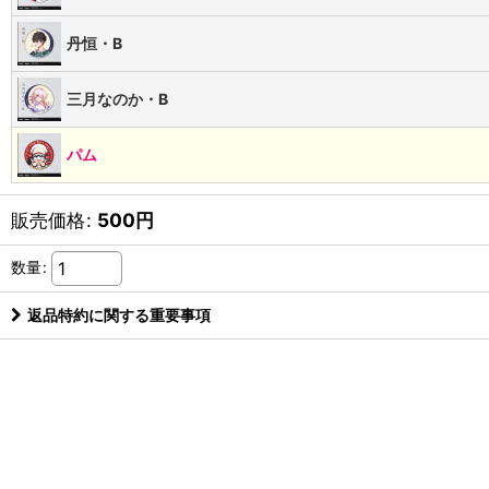
丹恒・B
三月なのか・B
パム
販売価格
:
500
円
数量
:
返品特約に関する重要事項