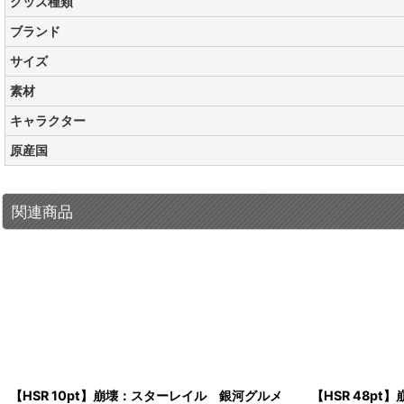
グッズ種類
ブランド
サイズ
素材
キャラクター
原産国
関連商品
【HSR 10pt】崩壊：スターレイル 銀河グルメ
【HSR 48p