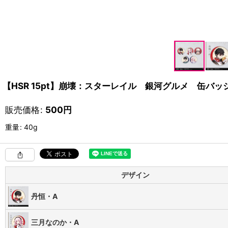
【HSR 15pt】崩壊：スターレイル 銀河グルメ 缶バッ
販売価格
:
500
円
重量
:
40g
デザイン
丹恒・A
三月なのか・A