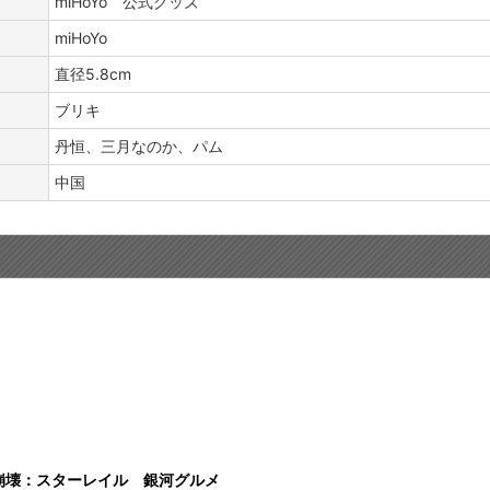
miHoYo 公式グッズ
miHoYo
直径5.8cm
ブリキ
丹恒、三月なのか、パム
中国
t】崩壊：スターレイル 銀河グルメ