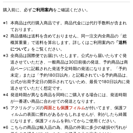
購入前に、必ず
ご利用案内
をご確認ください。
本商品は代行購入商品です。商品代金には代行手数料が含まれ
ております。
商品価格は送料を含めておりません、同一注文内全商品の「総
概算重量」で送料を算出します。詳しくはご利用案内の
「送料
について」
をご覧ください。
全商品は国際便でお届けいたします。公式から届いたらすぐ発
送させていただき、一般商品は30日前後の発送、予約商品は商
品ページに記載された発送予定時期の発送になります。「予約
未定」または「予約180日以内」と記載されている予約商品は、
公式が出荷予定日の開示されてないため、最長で180日以内に発
送させていただく想定です。
発送時期が異なる商品を同時にご購入する場合には、発送時期
が一番遅い商品に合わせての発送となります。
アクリルグッズの
両面とも保護フィルム
が付いてます、保護フ
ィルムの表面に擦れがあるかもしれませんが、剥がしたら綺麗
になります。保護フィルムを剥いてからご使用ください。
こちらの商品は輸入品の為、商品の外装に多少の破損や汚れが