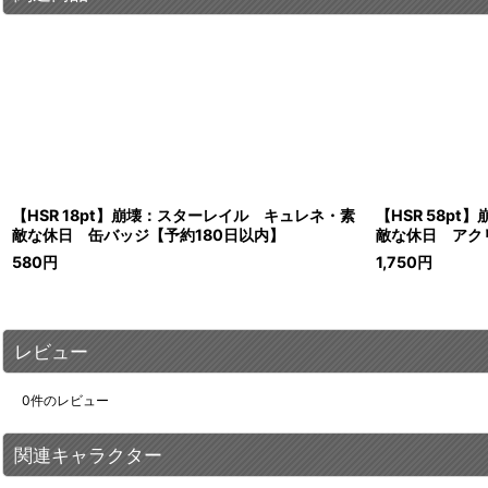
【HSR 18pt】崩壊：スターレイル キュレネ・素
【HSR 58p
敵な休日 缶バッジ【予約180日以内】
敵な休日 アク
580
円
1,750
円
レビュー
0
件のレビュー
関連キャラクター