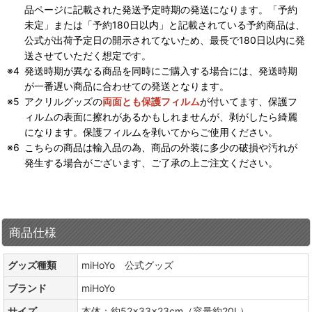
品ページに記載された発送予定時期の発送になります。「予約
未定」または「予約180日以内」と記載されている予約商品は、
公式が出荷予定日の開示されてないため、最長で180日以内に発
送させていただく想定です。
発送時期が異なる商品を同時にご購入する場合には、発送時期
が一番遅い商品に合わせての発送となります。
アクリルグッズの
両面とも保護フィルム
が付いてます、保護フ
ィルムの表面に擦れがあるかもしれませんが、剥がしたら綺麗
になります。保護フィルムを剥いてからご使用ください。
こちらの商品は輸入品の為、商品の外装に多少の破損や汚れが
発生する場合がございます、ご了承の上ご注文ください。
商品仕様
グッズ種類
miHoYo 公式グッズ
ブランド
miHoYo
サイズ
本体：約52×33×23cm（容量約20L）