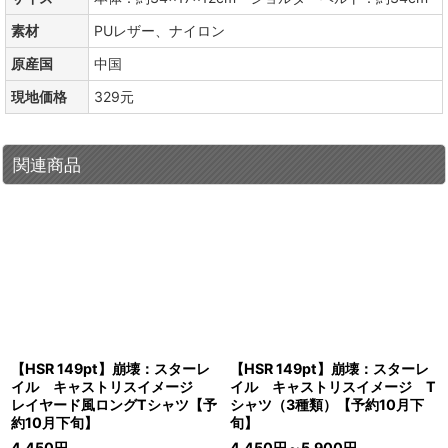
素材
PUレザー、ナイロン
原産国
中国
現地価格
329元
関連商品
【HSR 149pt】崩壊：スターレ
【HSR 149pt】崩壊：スターレ
イル キャストリスイメージ
イル キャストリスイメージ T
レイヤード風ロングTシャツ【予
シャツ（3種類）【予約10月下
約10月下旬】
旬】
4,450
円
4,450
円
～5,900
円