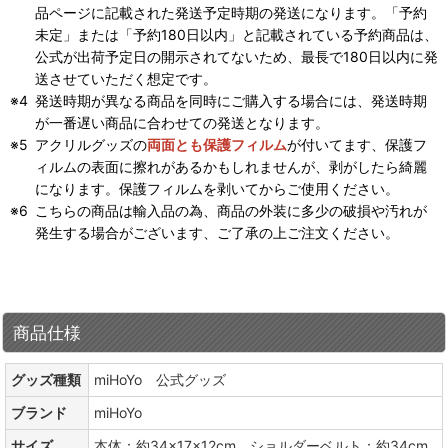
品ページに記載された発送予定時期の発送になります。「予約
未定」または「予約180日以内」と記載されている予約商品は、
公式が出荷予定日の開示されてないため、最長で180日以内に発
送させていただく想定です。
発送時期が異なる商品を同時にご購入する場合には、発送時期
が一番遅い商品に合わせての発送となります。
アクリルグッズの
両面とも保護フィルム
が付いてます、保護フ
ィルムの表面に擦れがあるかもしれませんが、剥がしたら綺麗
になります。保護フィルムを剥いてからご使用ください。
こちらの商品は輸入品の為、商品の外装に多少の破損や汚れが
発生する場合がございます、ご了承の上ご注文ください。
商品仕様
グッズ種類
miHoYo 公式グッズ
ブランド
miHoYo
サイズ
本体：約34×17×12cm ショルダーベルト：約34cm