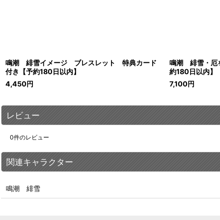
鳴潮 緋雪イメージ ブレスレット 特典カード
鳴潮 緋雪・厄
付き【予約180日以内】
約180日以内】
4,450
円
7,100
円
レビュー
0
件のレビュー
関連キャラクター
鳴潮 緋雪