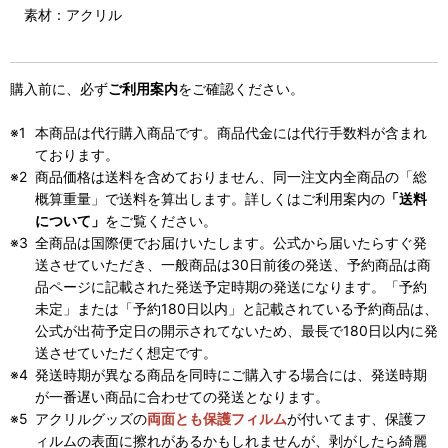
素材：アクリル
購入前に、必ず
ご利用案内
をご確認ください。
本商品は代行購入商品です。商品代金には代行手数料が含まれ
ております。
商品価格は送料を含めておりません、同一注文内全商品の「総
概算重量」で送料を算出します。詳しくはご利用案内の
「送料
について」
をご覧ください。
全商品は国際便でお届けいたします。公式から届いたらすぐ発
送させていただき、一般商品は30日前後の発送、予約商品は商
品ページに記載された発送予定時期の発送になります。「予約
未定」または「予約180日以内」と記載されている予約商品は、
公式が出荷予定日の開示されてないため、最長で180日以内に発
送させていただく想定です。
発送時期が異なる商品を同時にご購入する場合には、発送時期
が一番遅い商品に合わせての発送となります。
アクリルグッズの
両面とも保護フィルム
が付いてます、保護フ
ィルムの表面に擦れがあるかもしれませんが、剥がしたら綺麗