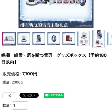
鳴潮 緋雪・厄を断つ雪刃 グッズボックス【予約180
日以内】
販売価格
:
7,100
円
重量
:
2000g
数量
: