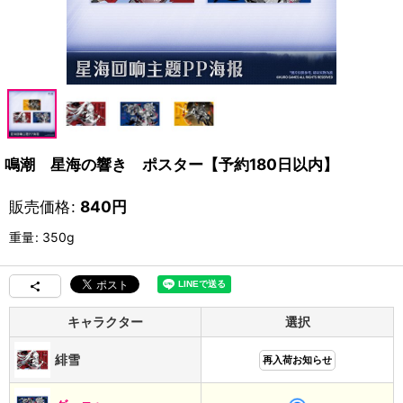
鳴潮 星海の響き ポスター【予約180日以内】
販売価格
:
840
円
重量
:
350g
キャラクター
選択
緋雪
再入荷お知らせ