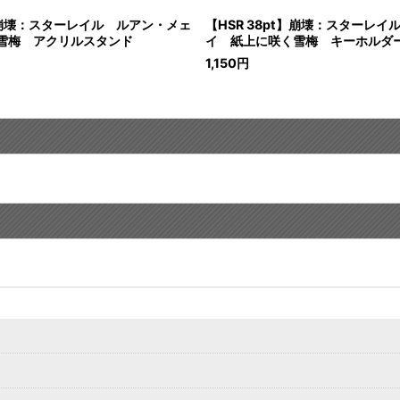
t】崩壊：スターレイル ルアン・メェ
【HSR 38pt】崩壊：スターレ
雪梅 アクリルスタンド
イ 紙上に咲く雪梅 キーホルダ
1,150
円