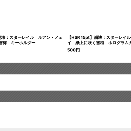
t】崩壊：スターレイル ルアン・メェ
【HSR 15pt】崩壊：スターレ
雪梅 キーホルダー
イ 紙上に咲く雪梅 ホログラム
500
円