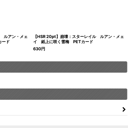
イル ルアン・メェ
【HSR 20pt】崩壊：スターレイル ルアン・メェ
カード
イ 紙上に咲く雪梅 PETカード
630
円