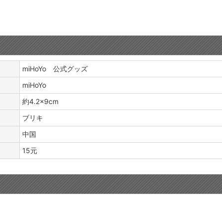
miHoYo 公式グッズ
miHoYo
約4.2×9cm
ブリキ
中国
15元